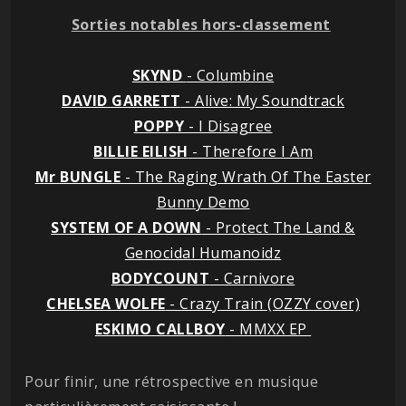
Sorties notables hors-classement
SKYND
- Columbine
DAVID GARRETT
- Alive: My Soundtrack
POPPY
- I Disagree
BILLIE EILISH
- Therefore I Am
Mr BUNGLE
- The Raging Wrath Of The Easter
Bunny Demo
SYSTEM OF A DOWN
- Protect The Land &
Genocidal Humanoidz
BODYCOUNT
- Carnivore
CHELSEA WOLFE
- Crazy Train (OZZY cover)
ESKIMO CALLBOY
- MMXX EP
Pour finir, une rétrospective en musique