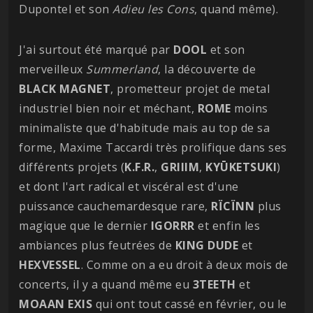
Dupontel et son
Adieu les Cons
, quand même).
J'ai surtout été marqué par
DOOL
et son
merveilleux
Summerland
, la découverte de
BLACK MAGNET
, prometteur projet de metal
industriel bien noir et méchant,
ROME
moins
minimaliste que d'habitude mais au top de sa
forme, Maxime Taccardi très prolifique dans ses
différents projets (
K.F.R.
,
GRIIIM
,
KYŪKETSUKI
)
et dont l'art radical et viscéral est d'une
puissance cauchemardesque rare,
RÏCÏNN
plus
magique que le dernier
IGORRR
et enfin les
ambiances plus feutrées de
KING DUDE
et
HEXVESSEL
. Comme on a eu droit à deux mois de
concerts, il y a quand même eu
3TEETH
et
MOAAN EXIS
qui ont tout cassé en février, ou le