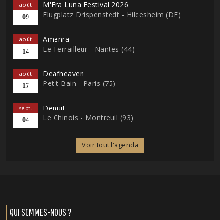
M'Era Luna Festival 2026
août
Flugplatz Drispenstedt - Hildesheim (DE)
09
Amenra
août
Le Ferrailleur - Nantes (44)
14
Deafheaven
août
Petit Bain - Paris (75)
17
Denuit
sept.
Le Chinois - Montreuil (93)
04
Voir tout l'agenda
QUI SOMMES-NOUS ?