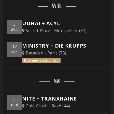
AVRIL
UUHAI + ACYL
3
avr.
Secret Place - Montpellier (34)
MINISTRY + DIE KRUPPS
12
avr.
Bataclan - Paris (75)
Évènement partenaire
MAI
NITE + TRANXHAINE
2
mai
Cold Crash - Rezé (44)