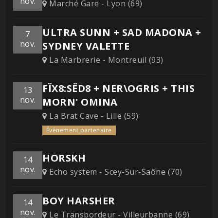
nov.
Marché Gare - Lyon (69)
ULTRA SUNN + SAD MADONA +
7
nov.
SYDNEY VALETTE
La Marbrerie - Montreuil (93)
FÏX8:SËD8 + NER\OGRIS + THIS
13
nov.
MORN' OMINA
La Brat Cave - Lille (59)
Évènement partenaire
HORSKH
14
nov.
Echo system - Scey-Sur-Saône (70)
BOY HARSHER
14
nov.
Le Transbordeur - Villeurbanne (69)