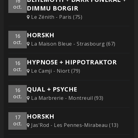
16
oct.
DIMMU BORGIR
Le Zénith - Paris (75)
HORSKH
16
oct.
La Maison Bleue - Strasbourg (67)
HYPNO5E + HIPPOTRAKTOR
16
oct.
Le Camji - Niort (79)
QUAL + PSYCHE
16
oct.
La Marbrerie - Montreuil (93)
HORSKH
17
oct.
Jas'Rod - Les Pennes-Mirabeau (13)