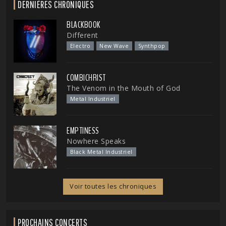
DERNIÈRES CHRONIQUES
BLACKBOOK
Different
Electro
New Wave
Synthpop
COMBICHRIST
The Venom in the Mouth of God
Metal Industriel
EMPTINESS
Nowhere Speaks
Black Metal Industriel
Voir toutes les chroniques
PROCHAINS CONCERTS