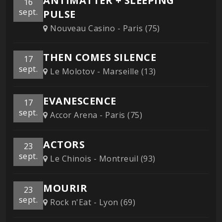
ANTIMATTER + SLEEPING
16
sept.
PULSE
Nouveau Casino - Paris (75)
THEN COMES SILENCE
17
sept.
Le Molotov - Marseille (13)
EVANESCENCE
17
sept.
Accor Arena - Paris (75)
ACTORS
23
sept.
Le Chinois - Montreuil (93)
MOURIR
23
sept.
Rock n'Eat - Lyon (69)