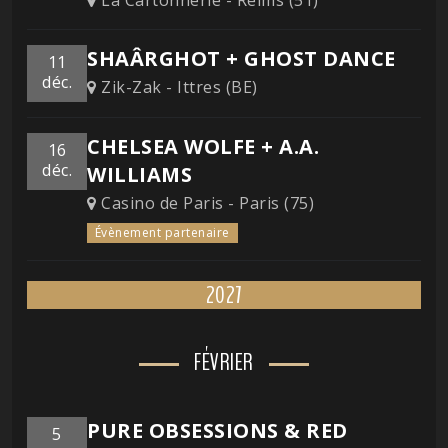
La Cartonnerie - Reims (51)
SHAÂRGHOT + GHOST DANCE
11
déc.
Zik-Zak - Ittres (BE)
CHELSEA WOLFE + A.A.
16
déc.
WILLIAMS
Casino de Paris - Paris (75)
Évènement partenaire
2027
FÉVRIER
PURE OBSESSIONS & RED
5