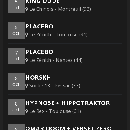
KING DUDE
5
oct.
Le Chinois - Montreuil (93)
PLACEBO
5
oct.
Le Zénith - Toulouse (31)
PLACEBO
7
oct.
Le Zénith - Nantes (44)
HORSKH
8
oct.
Sortie 13 - Pessac (33)
HYPNO5E + HIPPOTRAKTOR
8
oct.
Le Rex - Toulouse (31)
OMAR DOOM + VERSET ZERO
8