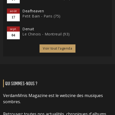
Deafheaven
août
Petit Bain - Paris (75)
17
Denuit
sept.
Le Chinois - Montreuil (93)
04
Voir tout l'agenda
QUI SOMMES-NOUS ?
VerdamMnis Magazine est le webzine des musiques
sombres.
Retrouvez toutes nos actualités, chroniques d'albums,