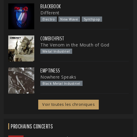
BLACKBOOK
Different
Electro
New Wave
Synthpop
COMBICHRIST
The Venom in the Mouth of God
Metal Industriel
EMPTINESS
Nowhere Speaks
Black Metal Industriel
Voir toutes les chroniques
PROCHAINS CONCERTS