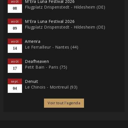
M'Era Luna Festival 2026
août
Flugplatz Drispenstedt - Hildesheim (DE)
08
M'Era Luna Festival 2026
août
Flugplatz Drispenstedt - Hildesheim (DE)
09
Amenra
août
Le Ferrailleur - Nantes (44)
14
Deafheaven
août
Petit Bain - Paris (75)
17
Denuit
sept.
Le Chinois - Montreuil (93)
04
Voir tout l'agenda