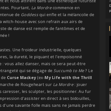
ent et nous attirent dans une esthétique futuriste
3
D
ntes. Pourtant,
La Mordre
commence en
contenue de
Goddess
qui enfle et la mélancolie de
a witch-house avec son refrain aux airs de
piste de danse est remplie de fantômes et de
mée !
astes. Une froideur industrielle, quelques
es, la dureté, le piquant et l'empoisonné
 : vous allez danser, mais ce sera peut-être
l'étrangeté qui se dégage de
Succumb to Me
? Le
e de
Curse Mackey
(ex-
My Life with the Thrill
démarche de Rougeheart sur
La Mordre
: jouer
es caresser, les sculpter, les positionner. Au fur
pression d'assister en direct à ses bidouilles,
les d'une savante folle mais sans ne jamais perdre