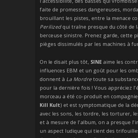
l'accessibilité, des basses qui vrombiss
faite de promesses dangereuses, morda
brouillant les pistes, entre la menace 
Perilized
qui traîne presque du côté de l
berceuse sinistre. Prenez garde, cette 
pièges dissimulés par les machines à fu
On le disait plus tôt,
SINE
aime les contr
influences EBM et un goût pour les ombr
donnent à
La Mordre
toute sa substance
pour la dernière fois ! Vous appréciez 
morceau a été co-produit en compagni
Kill Kult
) et est symptomatique de la 
avec les sons, les tordre, les torturer, l
et à mesure de l'album, on a presque l'im
un aspect ludique qui tient des trifouil