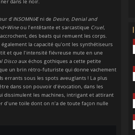
ner dans le noir.
eur d'
INSOMNIÆ
ni de
Desire, Denial and
od+Wine
ou l'entêtante et sarcastique
Cruel
,
i accrochent, des beats qui remuent les corps.
également la capacité qu'ont les synthétiseurs
it et que l'intensité fiévreuse mute en une
l Disco
aux échos gothiques a cette petite
ue un brin rétro-futuriste qui donne vachement
s errants sous les spots aveuglants ! La plus
être dans son pouvoir d'évocation, dans les
i dissimulent les machines, intrigant et attirant
er d'une toile dont on n'a de toute façon nulle