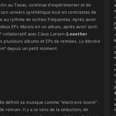
7
tin au Texas, continue d'expérimenter et de
o
son univers synthétique tout en contrastes de
7
 au rythme de sorties fréquentes. Après avoir
s deux EPs
Mantis
en un album, après avoir sorti
EP collaboratif avec Claus Larsen (
Leaether
7
M
ès plusieurs albums et EPs de remixes,
La Mordre
7
bum" depuis un petit moment.
S
6
H
5
g
5
elle définit sa musique comme "electronic boom" :
M
de remuer. Il y a ce sens de la séduction, de
t