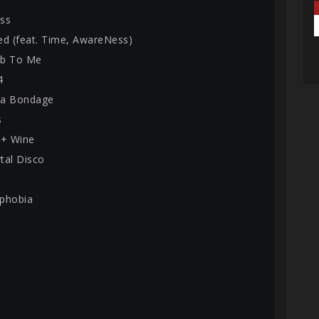
ss
zed (feat. Time, AwareNess)
mb To Me
4
ma Bondage
s
 + Wine
tal Disco
phobia