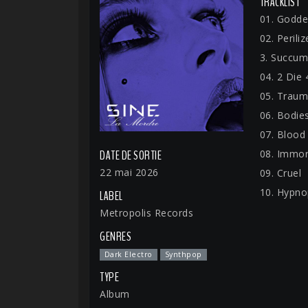
TRACKLIST
01. Godde
02. Perili
3. Succu
04. 2 Die 
05. Trau
06. Bodie
07. Blood
08. Immor
DATE DE SORTIE
22 mai 2026
09. Cruel
10. Hypno
LABEL
Metropolis Records
GENRES
Dark Electro
Synthpop
TYPE
Album