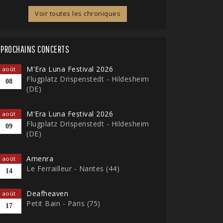
Voir toutes les chroniques
PROCHAINS CONCERTS
M'Era Luna Festival 2026
août
Flugplatz Drispenstedt - Hildesheim
08
(DE)
M'Era Luna Festival 2026
août
Flugplatz Drispenstedt - Hildesheim
09
(DE)
Amenra
août
Le Ferrailleur - Nantes (44)
14
Deafheaven
août
Petit Bain - Paris (75)
17