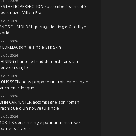
 août 2026
AESTHETIC PERFECTION succombe à son côté
bscur avec Villain Era
 août 2026
JANOSCH MOLDAU partage le single Goodbye
World
 août 2026
ILDREDA sort le single Silk Skin
 août 2026
HINING chante le froid du nord dans son
nouveau single
 août 2026
OLISSSTIK nous propose un troisième single
cauchemardesque
 août 2026
JOHN CARPENTER accompagne son roman
raphique d'un nouveau single
 août 2026
ORTIIS sort un single pour annoncer ses
ournées à venir