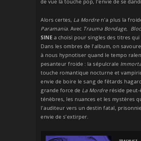
de vue la touche pop, l'envie de se dandi
Alors certes,
La Mordre
n'a plus la froid
Paramania
. Avec
Trauma Bondage
,
Blo
SINE
a choisi pour singles des titres qu
Dans les ombres de l'album, on savoure 
à nous hypnotiser quand le tempo ralent
pesanteur froide : la sépulcrale
Immorta
touche romantique nocturne et vampiriq
envie de boire le sang de fêtards hagard
grande force de
La Mordre
réside peut-
ténèbres, les nuances et les mystères qu
l'auditeur vers un destin fatal, prisonni
envie de s'extirper.