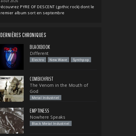
 août 2026
écouvrez PYRE OF DESCENT (gothic rock) dont le
premier album sort en septembre
DERNIÈRES CHRONIQUES
BLACKBOOK
Different
Electro
New Wave
Synthpop
COMBICHRIST
The Venom in the Mouth of
God
Metal Industriel
EMPTINESS
Nowhere Speaks
Black Metal Industriel