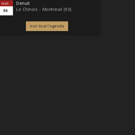
Denuit
sept.
Le Chinois - Montreuil (93)
04
Voir tout l'agenda