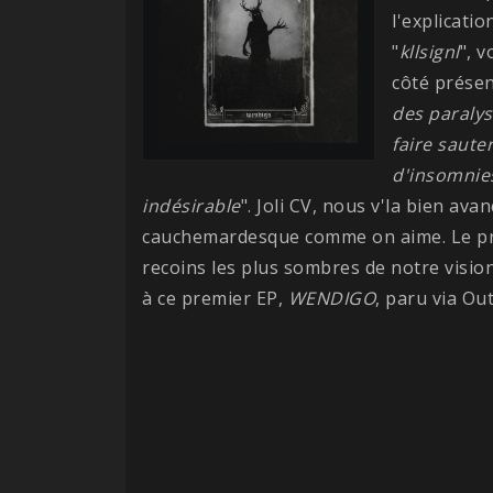
l'explicati
"
kllsignl
", 
côté prése
des paralys
faire saute
d'insomnies
indésirable
". Joli CV, nous v'la bien av
cauchemardesque comme on aime. Le pro
recoins les plus sombres de notre visio
à ce premier EP,
WENDIGO
, paru via Out