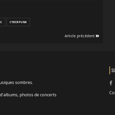
IC
CYBERPUNK
Article précédent
S
usiques sombres.
Co
 d'albums, photos de concerts