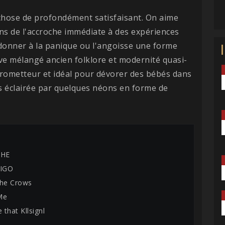
chose de profondément satisfaisant. On aime
s de l'accroche immédiate à des expériences
à donner à la panique ou l'angoisse une forme
ve mélangé ancien folklore et modernité quasi-
 prometteur et idéal pour dévorer des bébés dans
s éclairée par quelques néons en forme de
THE
IGO
the Crows
Me
that Kllsignl