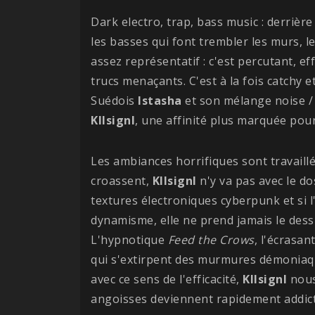
Dark electro, trap, bass music : derriè
les basses qui font trembler les murs, l
assez représentatif : c'est percutant, ef
trucs menaçants. C'est à la fois catchy
Suédois
Istasha
et son mélange noise / 
Kllsignl
, une affinité plus marquée pour
Les ambiances horrifiques sont travaillé
croassent,
Kllsignl
n'y va pas avec le do
textures électroniques cyberpunk et si l
dynamisme, elle ne prend jamais le dess
L'hypnotique
Feed the Crows
, l'écrasan
qui s'extirpent des murmures démonia
avec ce sens de l'efficacité,
Kllsignl
nous
angoisses deviennent rapidement addict