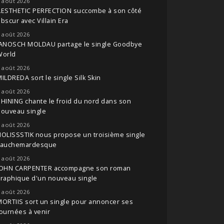
 août 2026
AESTHETIC PERFECTION succombe à son côté
bscur avec Villain Era
 août 2026
JANOSCH MOLDAU partage le single Goodbye
World
 août 2026
ILDREDA sort le single Silk Skin
 août 2026
HINING chante le froid du nord dans son
nouveau single
 août 2026
OLISSSTIK nous propose un troisième single
cauchemardesque
 août 2026
JOHN CARPENTER accompagne son roman
raphique d'un nouveau single
 août 2026
ORTIIS sort un single pour annoncer ses
ournées à venir