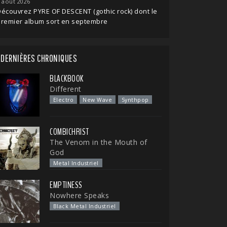
 août 2026
écouvrez PYRE OF DESCENT (gothic rock) dont le
premier album sort en septembre
DERNIÈRES CHRONIQUES
BLACKBOOK
Different
Electro
New Wave
Synthpop
COMBICHRIST
The Venom in the Mouth of
God
Metal Industriel
EMPTINESS
Nowhere Speaks
Black Metal Industriel