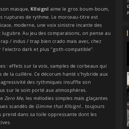
3
D
re son masque,
Kllsignl
aime le gros boum-boum,
es ruptures de rythme. Le morceau-titre est
ficace, moderne, une voix sinistre incante des
 et lugubre. Au jeu des comparaisons, on pense au
rap / indus / trap bien crado mais avec, chez
 l'electro dark et plus "goth-compatible".
es : effets sur la voix, samples de corbeaux qui
s de la cuillère. Ce décorum hanté s'hybride aux
'agressivité des rythmiques insuffle son
us sur le soin porté aux atmosphères.
te
Zero
Me
, les mélodies simples mais glaçantes
ques scandés de
Gimme that Kllsignl
... toujours
 prend dans sa toile oppressante dont les
ives.