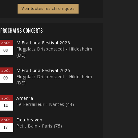
Voir toutes les chroniques
PROCHAINS CONCERTS
M'Era Luna Festival 2026
août
Flugplatz Drispenstedt - Hildesheim
08
(DE)
M'Era Luna Festival 2026
août
Flugplatz Drispenstedt - Hildesheim
09
(DE)
Amenra
août
Le Ferrailleur - Nantes (44)
14
Deafheaven
août
Petit Bain - Paris (75)
17