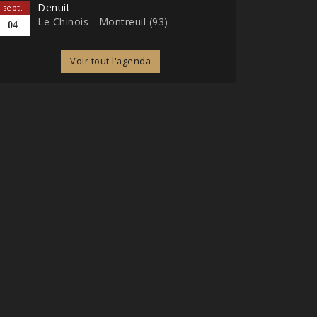
Denuit
sept.
Le Chinois - Montreuil (93)
04
Voir tout l'agenda