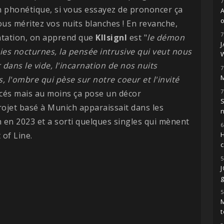
7
on phonétique, si vous essayez de prononcer ça
o
vous méritez vos nuits blanches ! En revanche,
7
ntation, on apprend que
Kllsignl
est "
le démon
ies nocturnes, la pensée intrusive qui veut nous
r dans le vide, l'incarnation de nos nuits
7
M
, l'ombre qui pèse sur notre coeur et l'invité
7
ancés mais au moins ça pose un décor
S
jet basé à Munich apparaissait dans les
n en 2023 et a sorti quelques singles qui mènent
6
 of Line.
H
5
g
5
M
t