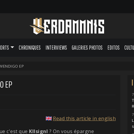
PORTS
CHRONIQUES
INTERVIEWS
GALERIES PHOTOS
EDITOS
CULT
- WENDIGO EP
O EP
7
7
Read this article in english
L
ue c'est que
Kllsignl
? On vous épargne