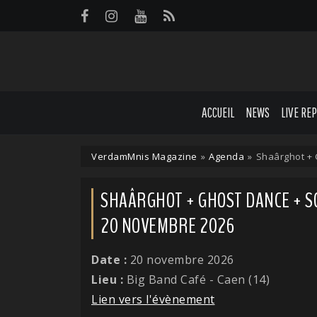
Panneau de gestion des cookies
ACCUEIL
NEWS
LIVE RE
VerdamMnis Magazine
»
Agenda
»
Shaârghot + 
SHAÂRGHOT + GHOST DANCE + SOL
20 NOVEMBRE 2026
Date :
20 novembre 2026
Lieu :
Big Band Café - Caen (14)
Lien vers l'évènement