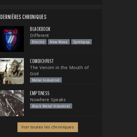
DERNIÈRES CHRONIQUES
BLACKBOOK
Different
Electro
New Wave
Synthpop
COMBICHRIST
The Venom in the Mouth of
God
Metal Industriel
EMPTINESS
Nowhere Speaks
Black Metal Industriel
Voir toutes les chroniques