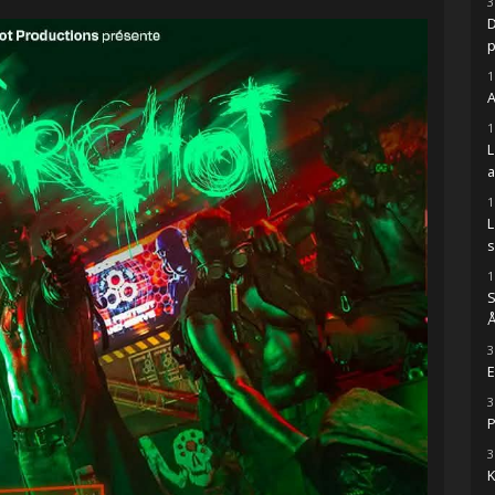
3
D
1
A
1
1
s
1
S
Å
3
E
3
P
3
K