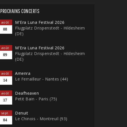
PROCHAINS CONCERTS
M'Era Luna Festival 2026
août
Flugplatz Drispenstedt - Hildesheim
08
(DE)
M'Era Luna Festival 2026
août
Flugplatz Drispenstedt - Hildesheim
09
(DE)
Amenra
août
Le Ferrailleur - Nantes (44)
14
Deafheaven
août
Petit Bain - Paris (75)
17
Denuit
sept.
Le Chinois - Montreuil (93)
04