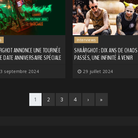
s
Interviews
RGHOT ANNONCE UNE TOURNÉE
SHAÂRGHOT : DIX ANS DE CHAOS
E DATE ANNIVERSAIRE SPÉCIALE
PASSÉS, UNE INFINITÉ À VENIR
3 septembre 2024
29 juillet 2024
1
2
3
4
›
»