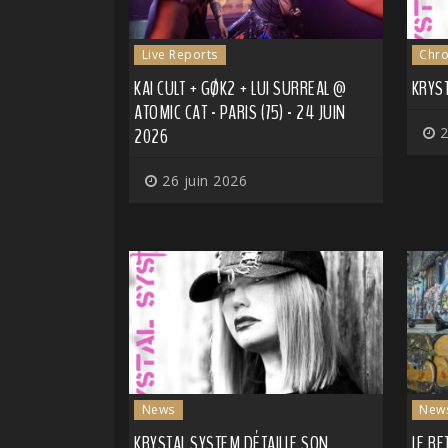
Live Reports
Chro
KAI CULT + GØK2 + LUI SURREAL @
KRYS
ATOMIC CAT - PARIS (75) - 24 JUIN
2026
2
26 juin 2026
News
New
KRYSTAL SYSTEM DÉTAILLE SON
LE RE