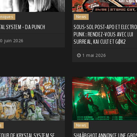
niques
News
TAL SYSTEM - DA PUNCH
SOUS-SOL POST-APO ET ELECTRO
PUNK : RENDEZ-VOUS AVEC LUI
0 juin 2026
SURREAL, KAI CULT ET GØK2
1 mai 2026
s
News
TOUR DE KRYSTAL SYSTEM SE
SHAÂRGHOT ANNONCE UNE GRO