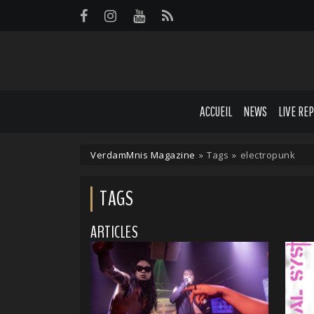
Panneau de gestion des cookies
ACCUEIL
NEWS
LIVE RE
VerdamMnis Magazine
»
Tags
»
electropunk
TAGS
ARTICLES