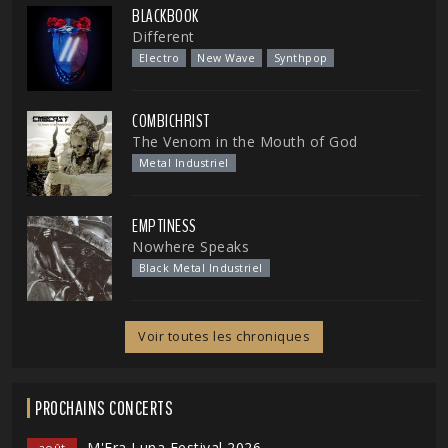
BLACKBOOK
Different
Electro
New Wave
Synthpop
COMBICHRIST
The Venom in the Mouth of God
Metal Industriel
EMPTINESS
Nowhere Speaks
Black Metal Industriel
Voir toutes les chroniques
PROCHAINS CONCERTS
M'Era Luna Festival 2026
août