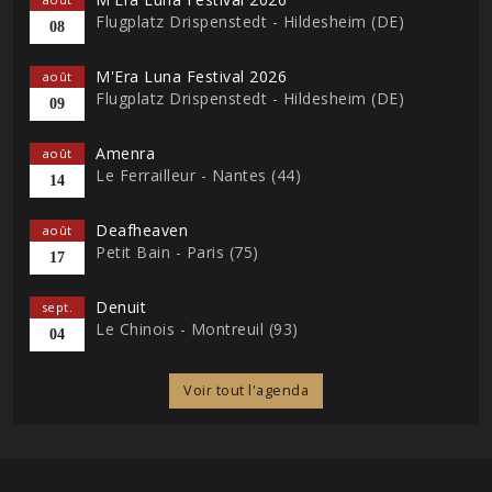
Flugplatz Drispenstedt - Hildesheim (DE)
08
M'Era Luna Festival 2026
août
Flugplatz Drispenstedt - Hildesheim (DE)
09
Amenra
août
Le Ferrailleur - Nantes (44)
14
Deafheaven
août
Petit Bain - Paris (75)
17
Denuit
sept.
Le Chinois - Montreuil (93)
04
Voir tout l'agenda