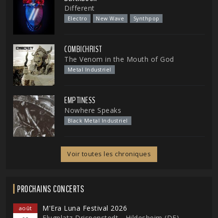
Different
Electro
New Wave
Synthpop
COMBICHRIST
The Venom in the Mouth of God
Metal Industriel
EMPTINESS
Nowhere Speaks
Black Metal Industriel
Voir toutes les chroniques
PROCHAINS CONCERTS
M'Era Luna Festival 2026
août
Flugplatz Drispenstedt - Hildesheim (DE)