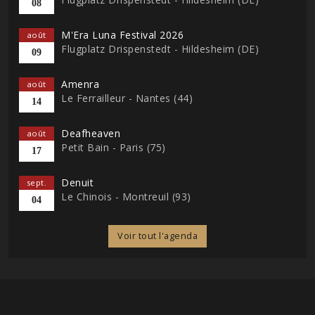
08
M'Era Luna Festival 2026
août
Flugplatz Drispenstedt - Hildesheim (DE)
09
Amenra
août
Le Ferrailleur - Nantes (44)
14
Deafheaven
août
Petit Bain - Paris (75)
17
Denuit
sept.
Le Chinois - Montreuil (93)
04
Voir tout l'agenda