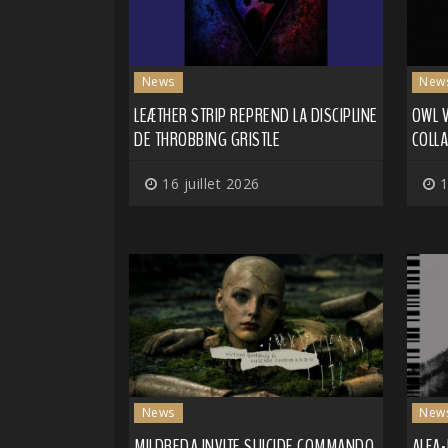
News
New
LEÆTHER STRIP REPREND LA DISCIPLINE
OWL V
DE THROBBING GRISTLE
COLL
16 juillet 2026
1
News
New
MILDREDA INVITE SUICIDE COMMANDO
ALFA