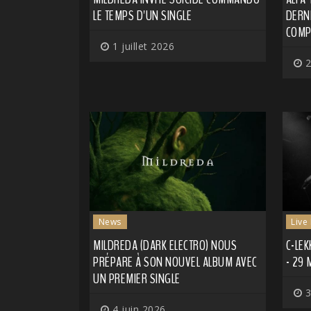
LE TEMPS D'UN SINGLE
DERNI
COMP
1 juillet 2026
2
News
Live
MILDREDA (DARK ELECTRO) NOUS
C-LEK
PRÉPARE À SON NOUVEL ALBUM AVEC
- 29 
UN PREMIER SINGLE
3
4 juin 2026