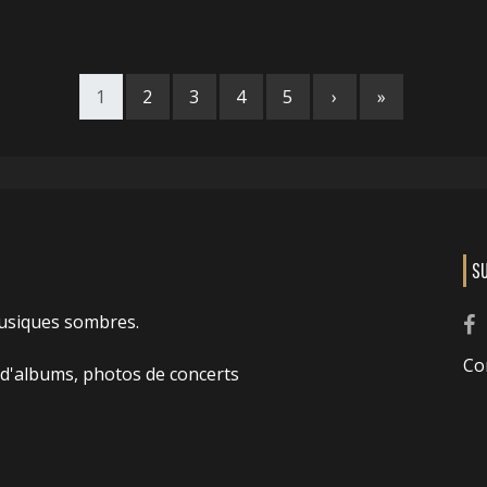
1
2
3
4
5
›
»
S
usiques sombres.
Co
 d'albums, photos de concerts