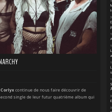
5
M
t
3
D
1
A
1
ANARCHY
1
s
1
S
Å
,
Corlyx
continue de nous faire découvrir de
3
second single de leur futur quatrième album qui
E
3