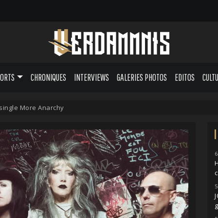
PORTS
CHRONIQUES
INTERVIEWS
GALERIES PHOTOS
EDITOS
CULT
 single More Anarchy
6
H
5
g