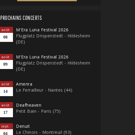
PROCHAINS CONCERTS
M'Era Luna Festival 2026
août
Flugplatz Drispenstedt - Hildesheim
08
(DE)
M'Era Luna Festival 2026
août
Flugplatz Drispenstedt - Hildesheim
09
(DE)
Amenra
août
Le Ferrailleur - Nantes (44)
14
Deafheaven
août
Petit Bain - Paris (75)
17
Denuit
sept.
Le Chinois - Montreuil (93)
04