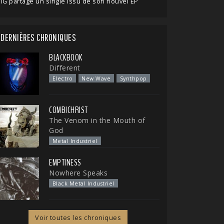
IG partage un single issu de son nouvel EP
DERNIÈRES CHRONIQUES
BLACKBOOK
Different
Electro
New Wave
Synthpop
COMBICHRIST
The Venom in the Mouth of
God
Metal Industriel
EMPTINESS
Nowhere Speaks
Black Metal Industriel
Voir toutes les chroniques