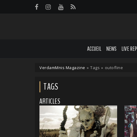
Panneau de gestion des cookies
ACCUEIL
NEWS
LIVE RE
VerdamMnis Magazine
»
Tags
»
outofline
TAGS
ARTICLES