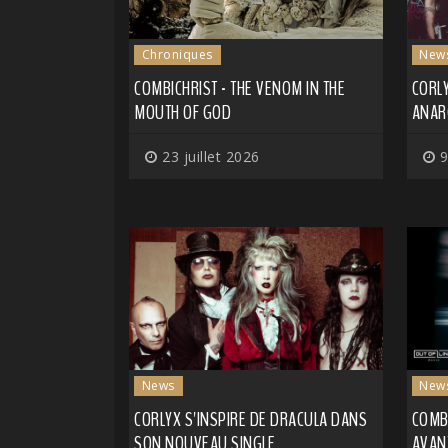
Chroniques
New
COMBICHRIST - THE VENOM IN THE
CORLY
MOUTH OF GOD
ANAR
23 juillet 2026
9
News
New
CORLYX S'INSPIRE DE DRACULA DANS
COMBI
SON NOUVEAU SINGLE
AVAN