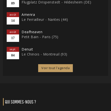
Flugplatz Drispenstedt - Hildesheim (DE)
09
Amenra
août
Le Ferrailleur - Nantes (44)
14
Deafheaven
août
Petit Bain - Paris (75)
17
Denuit
sept.
Le Chinois - Montreuil (93)
04
Voir tout l'agenda
QUI SOMMES-NOUS ?