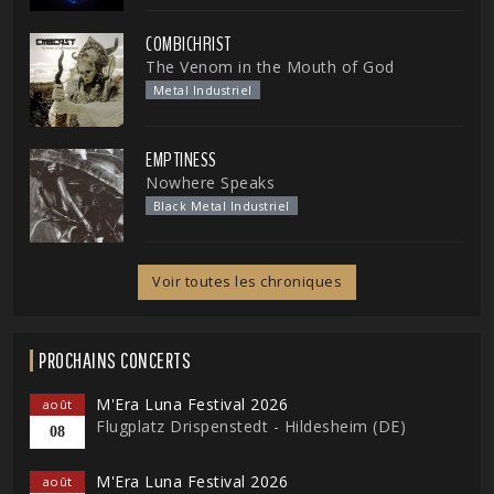
COMBICHRIST
The Venom in the Mouth of God
Metal Industriel
EMPTINESS
Nowhere Speaks
Black Metal Industriel
Voir toutes les chroniques
PROCHAINS CONCERTS
M'Era Luna Festival 2026
août
Flugplatz Drispenstedt - Hildesheim (DE)
08
M'Era Luna Festival 2026
août