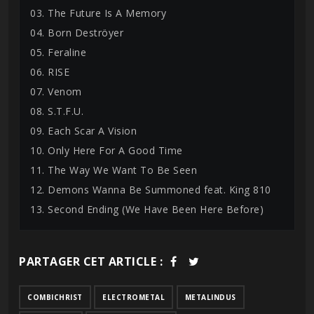
03. The Future Is A Memory
04. Born Deströyer
05. Feraline
06. RISE
07. Venom
08. S.T.F.U.
09. Each Scar A Vision
10. Only Here For A Good Time
11. The Way We Want To Be Seen
12. Demons Wanna Be Summoned feat. King 810
13. Second Ending (We Have Been Here Before)
PARTAGER CET ARTICLE :
COMBICHRIST
ELECTROMETAL
METALINDUS