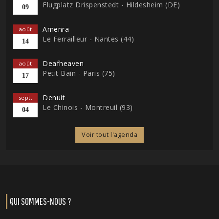
Flugplatz Drispenstedt - Hildesheim (DE)
09
Amenra
août
Le Ferrailleur - Nantes (44)
14
Deafheaven
août
Petit Bain - Paris (75)
17
Denuit
sept.
Le Chinois - Montreuil (93)
04
Voir tout l'agenda
QUI SOMMES-NOUS ?