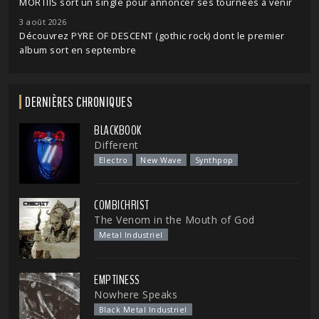
MORTIIS sort un single pour annoncer ses tournées à venir
3 août 2026
Découvrez PYRE OF DESCENT (gothic rock) dont le premier
album sort en septembre
DERNIÈRES CHRONIQUES
BLACKBOOK
Different
Electro
New Wave
Synthpop
COMBICHRIST
The Venom in the Mouth of God
Metal Industriel
EMPTINESS
Nowhere Speaks
Black Metal Industriel