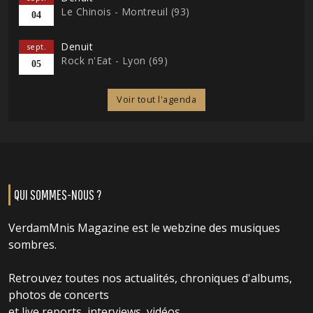
Le Chinois - Montreuil (93)
04
Denuit
sept.
Rock n'Eat - Lyon (69)
05
Voir tout l'agenda
QUI SOMMES-NOUS ?
VerdamMnis Magazine est le webzine des musiques
sombres.
Retrouvez toutes nos actualités, chroniques d'albums,
photos de concerts
et live reports, interviews, vidéos...