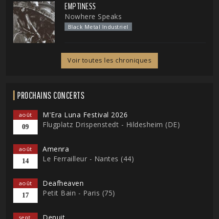
EMPTINESS
Nowhere Speaks
Black Metal Industriel
Voir toutes les chroniques
PROCHAINS CONCERTS
M'Era Luna Festival 2026
août
Flugplatz Drispenstedt - Hildesheim (DE)
09
Amenra
août
Le Ferrailleur - Nantes (44)
14
Deafheaven
août
Petit Bain - Paris (75)
17
Denuit
sept.