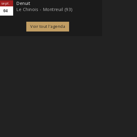
Denuit
sept.
Le Chinois - Montreuil (93)
04
Voir tout l'agenda