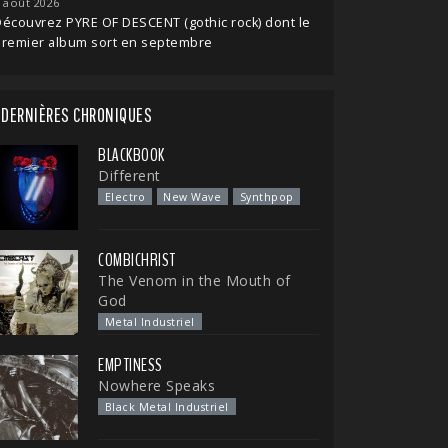
 août 2026
écouvrez PYRE OF DESCENT (gothic rock) dont le
premier album sort en septembre
DERNIÈRES CHRONIQUES
BLACKBOOK
Different
Electro
New Wave
Synthpop
COMBICHRIST
The Venom in the Mouth of
God
Metal Industriel
EMPTINESS
Nowhere Speaks
Black Metal Industriel