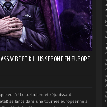
7
o
7
7
M
7
S
MASSACRE ET KILLUS SERONT EN EUROPE
6
H
5
g
5
 que voilà ! Le turbulent et réjouissant
M
etal) se lance dans une tournée européenne à
t