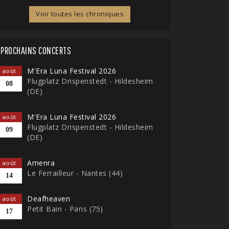
Voir toutes les chroniques
PROCHAINS CONCERTS
M'Era Luna Festival 2026
août
Flugplatz Drispenstedt - Hildesheim
08
(DE)
M'Era Luna Festival 2026
août
Flugplatz Drispenstedt - Hildesheim
09
(DE)
Amenra
août
Le Ferrailleur - Nantes (44)
14
Deafheaven
août
Petit Bain - Paris (75)
17