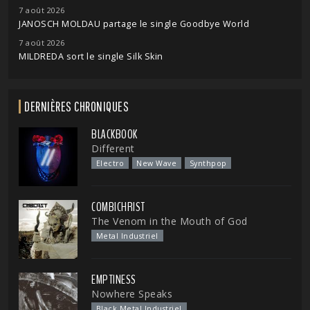
7 août 2026
JANOSCH MOLDAU partage le single Goodbye World
7 août 2026
MILDREDA sort le single Silk Skin
DERNIÈRES CHRONIQUES
BLACKBOOK
Different
Electro
New Wave
Synthpop
COMBICHRIST
The Venom in the Mouth of God
Metal Industriel
EMPTINESS
Nowhere Speaks
Black Metal Industriel