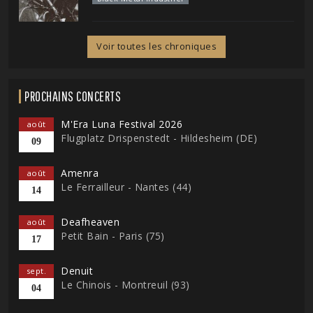
Voir toutes les chroniques
PROCHAINS CONCERTS
M'Era Luna Festival 2026
août
Flugplatz Drispenstedt - Hildesheim (DE)
09
Amenra
août
Le Ferrailleur - Nantes (44)
14
Deafheaven
août
Petit Bain - Paris (75)
17
Denuit
sept.
Le Chinois - Montreuil (93)
04