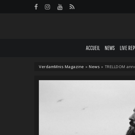
Panneau de gestion des cookies
ACCUEIL
NEWS
LIVE RE
VerdamMnis Magazine
»
News
»
TRELLDOM anno