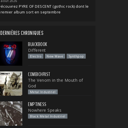
 août 2026
écouvrez PYRE OF DESCENT (gothic rock) dont le
premier album sort en septembre
DERNIÈRES CHRONIQUES
BLACKBOOK
Different
Electro
New Wave
Synthpop
COMBICHRIST
The Venom in the Mouth of
God
Metal Industriel
EMPTINESS
Nowhere Speaks
Black Metal Industriel