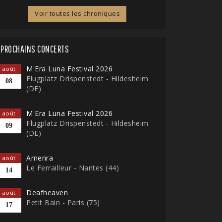
Voir toutes les chroniques
PROCHAINS CONCERTS
M'Era Luna Festival 2026
août
Flugplatz Drispenstedt - Hildesheim
08
(DE)
M'Era Luna Festival 2026
août
Flugplatz Drispenstedt - Hildesheim
09
(DE)
Amenra
août
Le Ferrailleur - Nantes (44)
14
Deafheaven
août
Petit Bain - Paris (75)
17