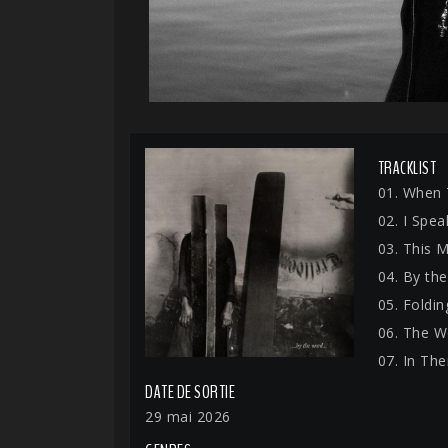
TRACKLIST
01. When 
02. I Spe
03. This 
04. By th
05. Foldi
06. The W
07. In Th
DATE DE SORTIE
29 mai 2026