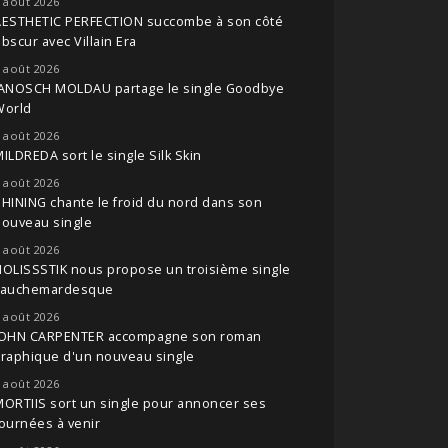
 août 2026
AESTHETIC PERFECTION succombe à son côté
bscur avec Villain Era
 août 2026
JANOSCH MOLDAU partage le single Goodbye
World
 août 2026
ILDREDA sort le single Silk Skin
 août 2026
HINING chante le froid du nord dans son
nouveau single
 août 2026
OLISSSTIK nous propose un troisième single
cauchemardesque
 août 2026
JOHN CARPENTER accompagne son roman
raphique d'un nouveau single
 août 2026
ORTIIS sort un single pour annoncer ses
ournées à venir