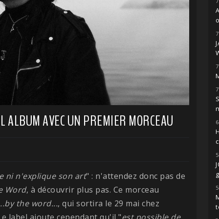
7
o
7
7
M
7
S
L ALBUM AVEC UN PREMIER MORCEAU
6
H
5
g
ni n'explique son art
" : n'attendez donc pas de
5
e Word
, à découvrir plus pas. Ce morceau
M
...by the word...
, qui sortira le 29 mai chez
t
 Le label ajoute cependant qu'il "
est possible de