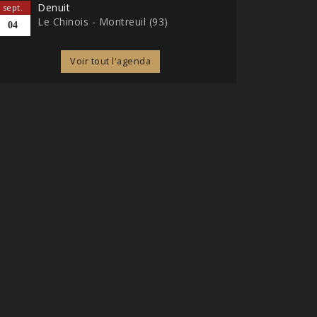
Denuit
sept.
Le Chinois - Montreuil (93)
04
Voir tout l'agenda