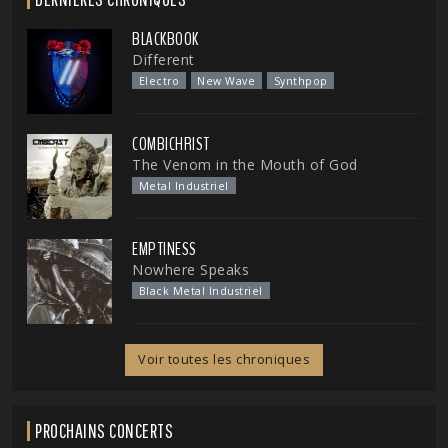
BLACKBOOK
Different
Electro
New Wave
Synthpop
COMBICHRIST
The Venom in the Mouth of God
Metal Industriel
EMPTINESS
Nowhere Speaks
Black Metal Industriel
Voir toutes les chroniques
PROCHAINS CONCERTS