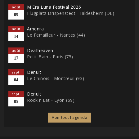
M'Era Luna Festival 2026
août
Flugplatz Drispenstedt - Hildesheim (DE)
09
Amenra
août
Le Ferrailleur - Nantes (44)
14
Deafheaven
août
Petit Bain - Paris (75)
17
Denuit
sept.
Le Chinois - Montreuil (93)
04
Denuit
sept.
Rock n'Eat - Lyon (69)
05
Voir tout l'agenda