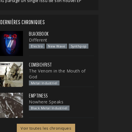
IG partage un single issu de son nouvel EP
DERNIÈRES CHRONIQUES
BLACKBOOK
Different
Electro
New Wave
Synthpop
COMBICHRIST
The Venom in the Mouth of
God
Metal Industriel
EMPTINESS
Nowhere Speaks
Black Metal Industriel
Voir toutes les chroniques