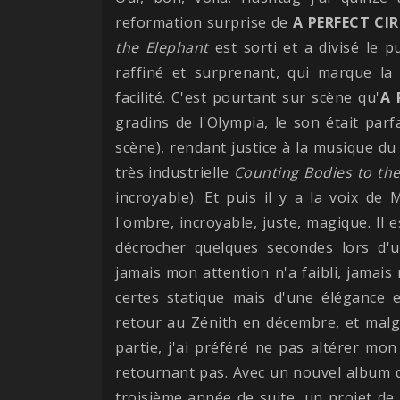
reformation surprise de
A PERFECT CIR
the Elephant
est sorti et a divisé le pu
raffiné et surprenant, qui marque la
facilité. C'est pourtant sur scène qu'
A 
gradins de l'Olympia, le son était par
scène), rendant justice à la musique d
très industrielle
Counting Bodies to th
incroyable). Et puis il y a la voix d
l'ombre, incroyable, juste, magique. Il 
décrocher quelques secondes lors d'
jamais mon attention n'a faibli, jamai
certes statique mais d'une élégance 
retour au Zénith en décembre, et mal
partie, j'ai préféré ne pas altérer mon
retournant pas. Avec un nouvel album
troisième année de suite, un projet de 