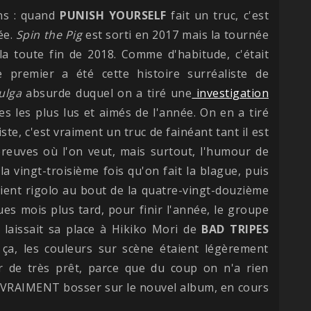
ns : quand
PUNISH YOURSELF
fait un truc, c'est
ée.
Spin the Pig
est sorti en 2017 mais la tournée
la toute fin de 2018. Comme d'habitude, c'était
e premier a été cette histoire surréaliste de
ulga
absurde duquel on a tiré une
investigation
es les plus lus et aimés de l'année. On en a tiré
te, c'est vraiment un truc de fainéant tant il est
 preuves où l'on veut, mais surtout, l'humour de
la vingt-troisième fois qu'on fait la blague, puis
evient rigolo au bout de la quatre-vingt-douzième
ques mois plus tard, pour finir l'année, le groupe
laissait sa place à Hikiko Mori de
BAD TRIPES
 ça, les couleurs sur scène étaient légèrement
ler de très prêt, parce que du coup on n'a rien
a VRAIMENT bosser sur le nouvel album, en cours