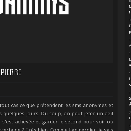
5
M
t
3
D
1
A
1
E PIERRE
1
s
1
S
Å
n tout cas ce que prétendent les sms anonymes et
3
 quelques jours. Du coup, on peut jeter un oeil
E
i s'est achevée et garder le second pour voir où
3
ertaine ? Très bien. Comme l'an dernier, je vais