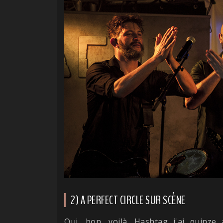
2) A PERFECT CIRCLE SUR SCÈNE
Oui, bon, voilà. Hashtag j'ai quinze