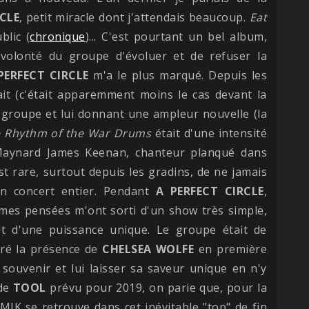
CLE
, petit miracle dont j'attendais beaucoup.
Eat
blic (
chronique
)... C'est pourtant un bel album,
 volonté du groupe d'évoluer et de refuser la
PERFECT CIRCLE
m'a le plus marqué. Depuis les
fait (c'était apparemment moins le cas devant la
u groupe et lui donnant une ampleur nouvelle (la
e Rhythm of the War Drums
était d'une intensité
e Maynard James Keenan, chanteur planqué dans
est rare, surtout depuis les gradins, de ne jamais
un concert entier. Pendant
A PERFECT CIRCLE
,
s mes pensées m'ont sorti d'un show très simple,
et d'une puissance unique. Le groupe était de
gré la présence de
CHELSEA WOLFE
en première
 souvenir et lui laisser sa saveur unique en n'y
 de
TOOL
prévu pour 2019, on parie que, pour la
MJK se retrouve dans cet inévitable "top" de fin