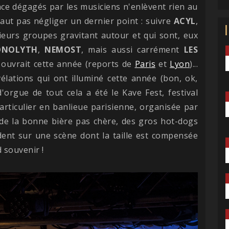
ance dégagés par les musiciens n'enlèvent rien au
 faut pas négliger un dernier point : suivre
ACYL
,
sieurs groupes gravitant autour et qui sont, eux
NOLYTH
,
NEMOST
, mais aussi carrément
LES
ouvrait cette année (reports de
Paris
et
Lyon
)...
élations qui ont illuminé cette année (bon, ok,
'orgue de tout cela a été le Kave Fest, festival
particulier en banlieue parisienne, organisée par
de la bonne bière pas chère, des gros hot-dogs
dent sur une scène dont la taille est compensée
 souvenir !