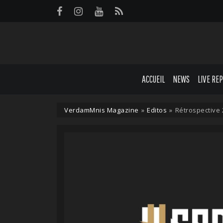
Panneau de gestion des cookies
ACCUEIL
NEWS
LIVE RE
VerdamMnis Magazine
»
Editos
»
Rétrospective 2