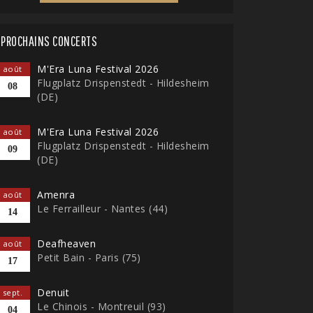
PROCHAINS CONCERTS
M'Era Luna Festival 2026
août
Flugplatz Drispenstedt - Hildesheim
08
(DE)
M'Era Luna Festival 2026
août
Flugplatz Drispenstedt - Hildesheim
09
(DE)
Amenra
août
Le Ferrailleur - Nantes (44)
14
Deafheaven
août
Petit Bain - Paris (75)
17
Denuit
sept.
Le Chinois - Montreuil (93)
04