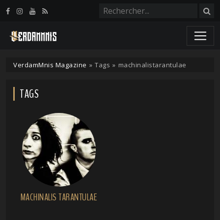
Panneau de gestion des cookies
VerdamMnis Magazine
»
Tags
»
machinalistarantulae
TAGS
MACHINALIS TARANTULAE