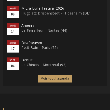
M'Era Luna Festival 2026
août
Flugplatz Drispenstedt - Hildesheim (DE)
09
Amenra
août
Le Ferrailleur - Nantes (44)
14
Deafheaven
août
Petit Bain - Paris (75)
17
Denuit
sept.
Le Chinois - Montreuil (93)
04
Voir tout l'agenda