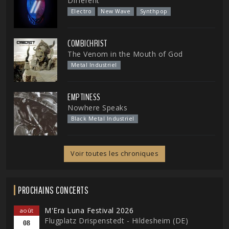
Different
Electro
New Wave
Synthpop
COMBICHRIST
The Venom in the Mouth of God
Metal Industriel
EMPTINESS
Nowhere Speaks
Black Metal Industriel
Voir toutes les chroniques
PROCHAINS CONCERTS
M'Era Luna Festival 2026
août
Flugplatz Drispenstedt - Hildesheim (DE)
08