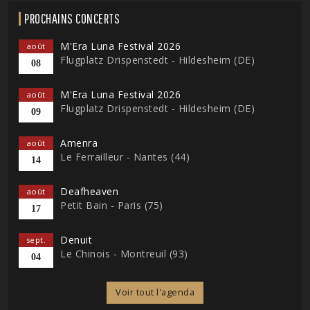
PROCHAINS CONCERTS
M'Era Luna Festival 2026
août
Flugplatz Drispenstedt - Hildesheim (DE)
08
M'Era Luna Festival 2026
août
Flugplatz Drispenstedt - Hildesheim (DE)
09
Amenra
août
Le Ferrailleur - Nantes (44)
14
Deafheaven
août
Petit Bain - Paris (75)
17
Denuit
sept.
Le Chinois - Montreuil (93)
04
Voir tout l'agenda