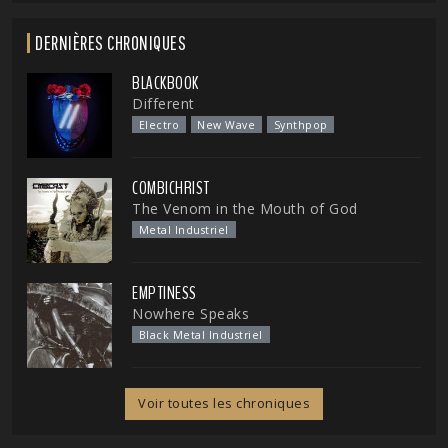
DERNIÈRES CHRONIQUES
BLACKBOOK
Different
Electro
New Wave
Synthpop
COMBICHRIST
The Venom in the Mouth of God
Metal Industriel
EMPTINESS
Nowhere Speaks
Black Metal Industriel
Voir toutes les chroniques