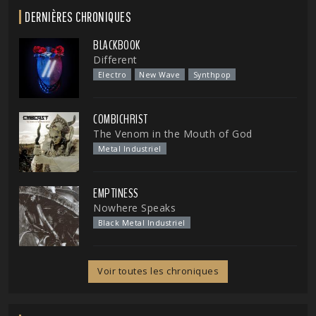
DERNIÈRES CHRONIQUES
BLACKBOOK
Different
Electro
New Wave
Synthpop
COMBICHRIST
The Venom in the Mouth of God
Metal Industriel
EMPTINESS
Nowhere Speaks
Black Metal Industriel
Voir toutes les chroniques