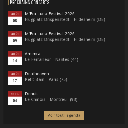
PROCHAINS CONCERTS
M'Era Luna Festival 2026
août
Flugplatz Drispenstedt - Hildesheim (DE)
08
M'Era Luna Festival 2026
août
Flugplatz Drispenstedt - Hildesheim (DE)
09
Amenra
août
Le Ferrailleur - Nantes (44)
14
Deafheaven
août
Petit Bain - Paris (75)
17
Denuit
sept.
Le Chinois - Montreuil (93)
04
Voir tout l'agenda