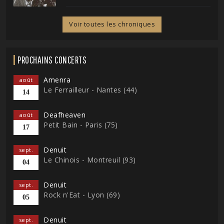
Voir toutes les chroniques
PROCHAINS CONCERTS
Amenra
août
Le Ferrailleur - Nantes (44)
14
Deafheaven
août
Petit Bain - Paris (75)
17
Denuit
sept.
Le Chinois - Montreuil (93)
04
Denuit
sept.
Rock n'Eat - Lyon (69)
05
Denuit
sept.