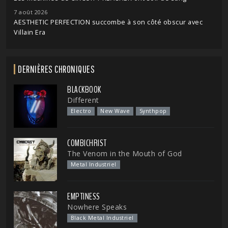
7 août 2026
AESTHETIC PERFECTION succombe à son côté obscur avec
Villain Era
DERNIÈRES CHRONIQUES
BLACKBOOK
Different
Electro
New Wave
Synthpop
COMBICHRIST
The Venom in the Mouth of God
Metal Industriel
EMPTINESS
Nowhere Speaks
Black Metal Industriel