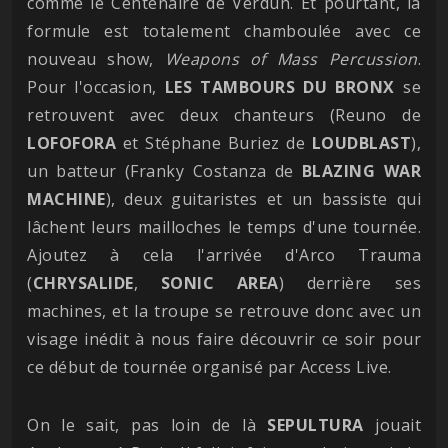
comme le Centenaire de Verdun. Et pourtant, la
formule est totalement chamboulée avec ce
nouveau show,
Weapons of Mass Percussion
.
Pour l'occasion,
LES TAMBOURS DU BRONX
se
retrouvent avec deux chanteurs (Reuno de
LOFOFORA
et Stéphane Buriez de
LOUDBLAST
),
un batteur (Franky Costanza de
BLAZING WAR
MACHINE
), deux guitaristes et un bassiste qui
lâchent leurs mailloches le temps d'une tournée.
Ajoutez à cela l'arrivée d'Arco Trauma
(
CHRYSALIDE
,
SONIC AREA
) derrière ses
machines, et la troupe se retrouve donc avec un
visage inédit à nous faire découvrir ce soir pour
ce début de tournée organisé par Access Live.
On le sait, pas loin de là
SEPULTURA
jouait