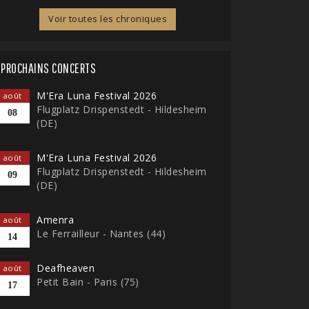
Voir toutes les chroniques
PROCHAINS CONCERTS
M'Era Luna Festival 2026
août
Flugplatz Drispenstedt - Hildesheim
08
(DE)
M'Era Luna Festival 2026
août
Flugplatz Drispenstedt - Hildesheim
09
(DE)
Amenra
août
Le Ferrailleur - Nantes (44)
14
Deafheaven
août
Petit Bain - Paris (75)
17