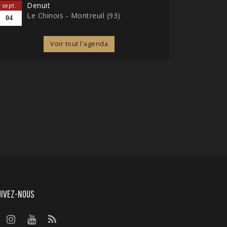
Denuit
sept.
Le Chinois - Montreuil (93)
04
Voir tout l'agenda
UIVEZ-NOUS