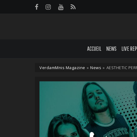
Panneau de gestion des cookies
ACCUEIL
NEWS
LIVE RE
VerdamMnis Magazine
»
News
»
AESTHETIC PERF