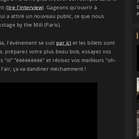
3
t (
lire l'interview
). Gageons qu'ouvrir à
D
lui a attiré un nouveau public, ce que nous
tage by the Mill (Paris).
a, l'événement se suit
par ici
et les billets sont
ate, préparez votre plus beau bob, essayez vos
 "iii" "éèéèéèéèé" et révisez vos meilleurs "oh-
l'air, ça va dandiner méchamment !