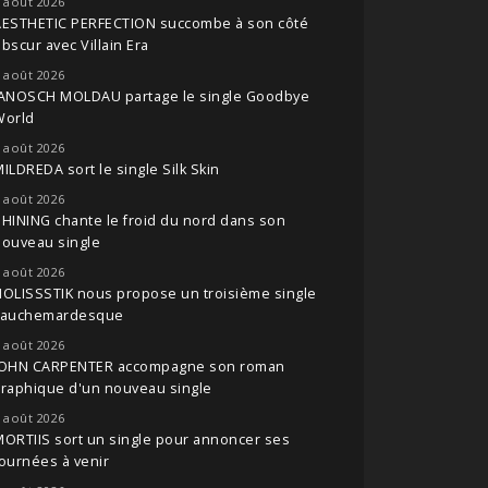
 août 2026
AESTHETIC PERFECTION succombe à son côté
bscur avec Villain Era
 août 2026
JANOSCH MOLDAU partage le single Goodbye
World
 août 2026
ILDREDA sort le single Silk Skin
 août 2026
HINING chante le froid du nord dans son
nouveau single
 août 2026
OLISSSTIK nous propose un troisième single
cauchemardesque
 août 2026
JOHN CARPENTER accompagne son roman
raphique d'un nouveau single
 août 2026
ORTIIS sort un single pour annoncer ses
ournées à venir