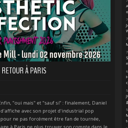
7
o
7
7
M
7
S
 RETOUR À PARIS
6
H
5
g
Enfin, "oui mais" et "sauf si" : finalement, Daniel
5
d'affiche avec son projet d'industrial pop
M
u pour ne pas forcément être fan de tournée,
t
sage à Paris ne plus trouver son compte dans le