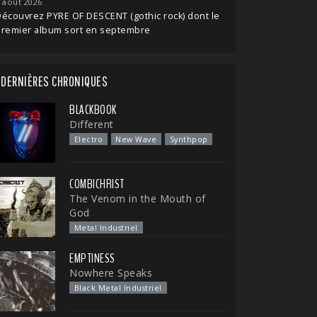
 août 2026
écouvrez PYRE OF DESCENT (gothic rock) dont le
premier album sort en septembre
DERNIÈRES CHRONIQUES
BLACKBOOK
Different
Electro
New Wave
Synthpop
COMBICHRIST
The Venom in the Mouth of
God
Metal Industriel
EMPTINESS
Nowhere Speaks
Black Metal Industriel