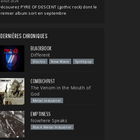
 août 2026
écouvrez PYRE OF DESCENT (gothic rock) dont le
premier album sort en septembre
DERNIÈRES CHRONIQUES
BLACKBOOK
Different
Electro
New Wave
Synthpop
COMBICHRIST
The Venom in the Mouth of
God
Metal Industriel
EMPTINESS
Nowhere Speaks
Black Metal Industriel