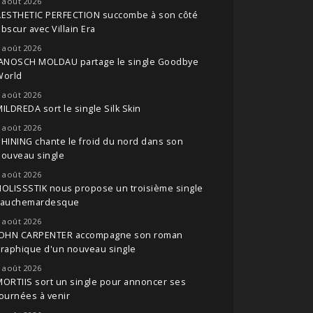
 août 2026
AESTHETIC PERFECTION succombe à son côté
bscur avec Villain Era
 août 2026
JANOSCH MOLDAU partage le single Goodbye
World
 août 2026
ILDREDA sort le single Silk Skin
 août 2026
HINING chante le froid du nord dans son
nouveau single
 août 2026
OLISSSTIK nous propose un troisième single
cauchemardesque
 août 2026
JOHN CARPENTER accompagne son roman
raphique d'un nouveau single
 août 2026
ORTIIS sort un single pour annoncer ses
ournées à venir