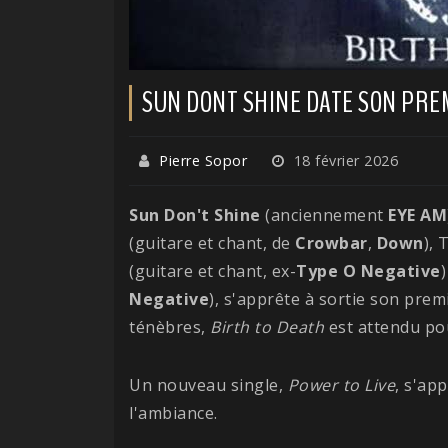
SUN DONT SHINE DATE SON PRE
Pierre Sopor
18 février 2026
Sun Don't Shine
(anciennement
EYE AM
(guitare et chant, de
Crowbar
,
Down
), 
(guitare et chant, ex-
Type O Negative
)
Negative
), s'apprête à sortie son prem
ténèbres,
Birth to Death
est attendu pou
Un nouveau single,
Power to Live
, s'ap
l'ambiance.