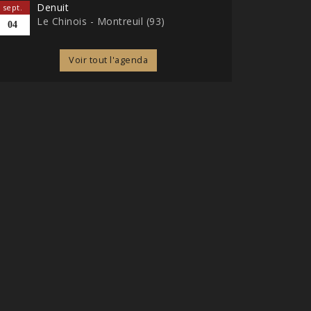
Denuit
sept.
Le Chinois - Montreuil (93)
04
Voir tout l'agenda