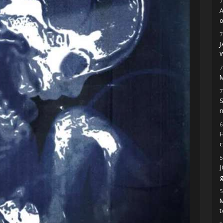
7
o
7
7
M
7
S
6
H
5
g
5
M
t