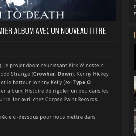
3
D
MIER ALBUM AVEC UN NOUVEAU TITRE
), le projet doom réunissant Kirk Windstein
Todd Strange (
Crowbar
,
Down
), Kenny Hickey
 et le batteur Johnny Kelly (ex-
Type O
ier album. Histoire de rigoler un peu dans les
r le 1er avril chez Corpse Paint Records.
précie ci-dessous pour nous mettre dans