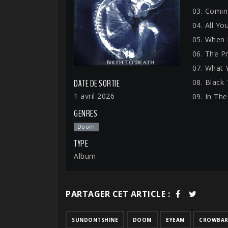
03. Comi
04. All Y
05. When 
06. The P
07. What 
08. Black
DATE DE SORTIE
1 avril 2026
09. In Th
GENRES
Doom
TYPE
Album
PARTAGER CET ARTICLE :
SUNDONTSHINE
DOOM
EYEAM
CROWBA