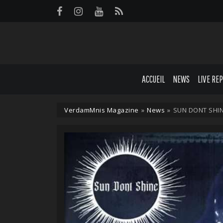
Panneau de gestion des cookies
ACCUEIL
NEWS
LIVE RE
VerdamMnis Magazine
»
News
»
SUN DONT SHINE