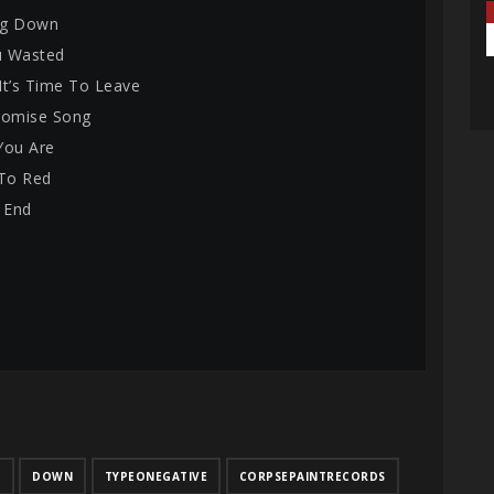
ng Down
ou Wasted
It’s Time To Leave
romise Song
You Are
 To Red
e End
R
DOWN
TYPEONEGATIVE
CORPSEPAINTRECORDS