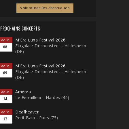
Voir toutes les chroniques
PROCHAINS CONCERTS
M'Era Luna Festival 2026
août
Flugplatz Drispenstedt - Hildesheim
08
(DE)
M'Era Luna Festival 2026
août
Flugplatz Drispenstedt - Hildesheim
09
(DE)
Amenra
août
Le Ferrailleur - Nantes (44)
14
Deafheaven
août
Petit Bain - Paris (75)
17