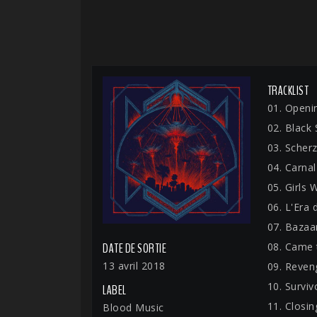
TRACKLIST
01. Openin
02. Black
03. Scher
04. Carnal
05. Girls 
06. L'Era 
07. Bazaa
08. Came 
DATE DE SORTIE
13 avril 2018
09. Reven
10. Surviv
LABEL
11. Closin
Blood Music