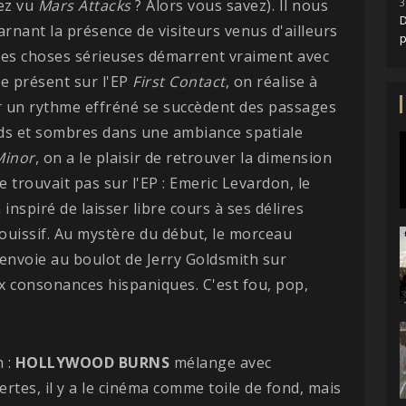
vez vu
Mars Attacks
? Alors vous savez). Il nous
3
D
rnant la présence de visiteurs venus d'ailleurs
les choses sérieuses démarrent vraiment avec
re présent sur l'EP
First Contact
, on réalise à
Sur un rythme effréné se succèdent des passages
rds et sombres dans une ambiance spatiale
Minor
, on a le plaisir de retrouver la dimension
e trouvait pas sur l'EP : Emeric Levardon, le
inspiré de laisser libre cours à ses délires
jouissif. Au mystère du début, le morceau
envoie au boulot de Jerry Goldsmith sur
x consonances hispaniques. C'est fou, pop,
m :
HOLLYWOOD BURNS
mélange avec
rtes, il y a le cinéma comme toile de fond, mais