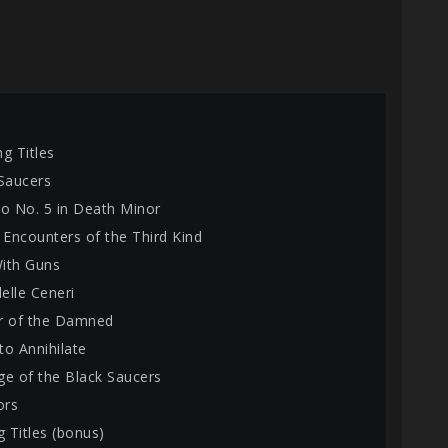
g Titles
 Saucers
zo No. 5 in Death Minor
 Encounters of the Third Kind
With Guns
delle Ceneri
r of the Damned
to Annihilate
ge of the Black Saucers
ors
g Titles (bonus)