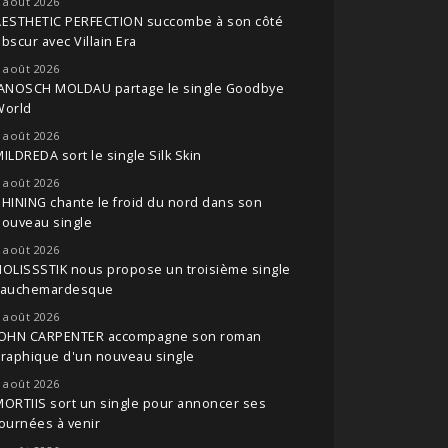
 août 2026
AESTHETIC PERFECTION succombe à son côté
bscur avec Villain Era
 août 2026
JANOSCH MOLDAU partage le single Goodbye
World
 août 2026
ILDREDA sort le single Silk Skin
 août 2026
HINING chante le froid du nord dans son
nouveau single
 août 2026
OLISSSTIK nous propose un troisième single
cauchemardesque
 août 2026
JOHN CARPENTER accompagne son roman
raphique d'un nouveau single
 août 2026
ORTIIS sort un single pour annoncer ses
ournées à venir