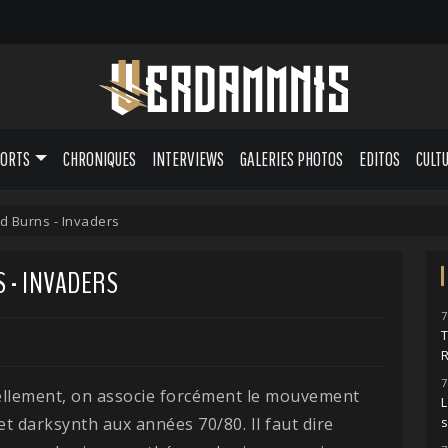
PORTS
CHRONIQUES
INTERVIEWS
GALERIES PHOTOS
EDITOS
CULT
d Burns - Invaders
 - INVADERS
7
7
ellement, on associe forcément le mouvement
L
t darksynth aux années 70/80. Il faut dire