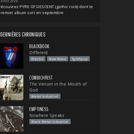
 août 2026
écouvrez PYRE OF DESCENT (gothic rock) dont le
premier album sort en septembre
DERNIÈRES CHRONIQUES
BLACKBOOK
Different
Electro
New Wave
Synthpop
COMBICHRIST
The Venom in the Mouth of
God
Metal Industriel
EMPTINESS
Nowhere Speaks
Black Metal Industriel