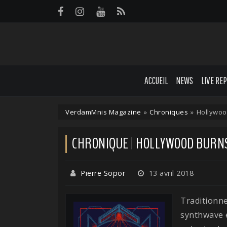
Panneau de gestion des cookies
ACCUEIL
NEWS
LIVE RE
VerdamMnis Magazine
»
Chroniques
»
Hollywoo
CHRONIQUE | HOLLYWOOD BURNS
Pierre Sopor
13 avril 2018
Traditionn
synthwave e