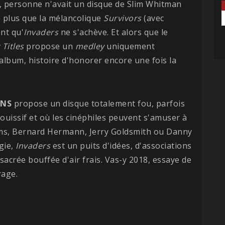
t, personne n'avait un disque de Slim Whitman
ste plus que la mélancolique
Survivors
(avec
nt qu'
Invaders
ne s'achève. Et alors que le
 Titles
propose un
medley
uniquement
'album, histoire d'honorer encore une fois la
NS
propose un disque totalement fou, parfois
jouissif et où les cinéphiles peuvent s'amuser à
liams, Bernard Hermann, Jerry Goldsmith ou Danny
gie,
Invaders
est un puits d'idées, d'associations
acrée bouffée d'air frais. Vas-y 2018, essaye de
rage.