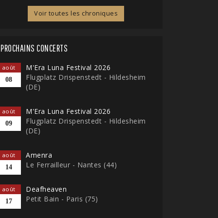
Voir toutes les chroniques
PROCHAINS CONCERTS
M'Era Luna Festival 2026
août
Flugplatz Drispenstedt - Hildesheim
08
(DE)
M'Era Luna Festival 2026
août
Flugplatz Drispenstedt - Hildesheim
09
(DE)
Amenra
août
Le Ferrailleur - Nantes (44)
14
Deafheaven
août
Petit Bain - Paris (75)
17