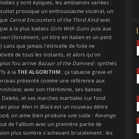
lodies y sont épiques, les ambiances variées :
 résultat provoque un enthousiasme viscéral, un
ique
Carnal Encounters of the Third Kind
avec
ique à la plus badass
Girls With Guns
puis aux
eneri
(forcément, un titre en italien et un petit
lo) sans que jamais l'étincelle de folie ne
ivité de tous les instants, et alors qu'on
 plus fou arrive
Bazaar of the Damned
: synthés
ffs à la
THE ALGORITHM
: ça tabasse grave et
 morceau présenté comme une référence aux
nihilate
, avec son thérémine, ses basses
 Daleks, et ses marches martiales sur fond
man pour
Men In Black
est un nouveau délire
od, on aime bien produire une suite :
Revenge
ut de l'album avec un première partie de
sion plus sombre s'achevant brutalement : les