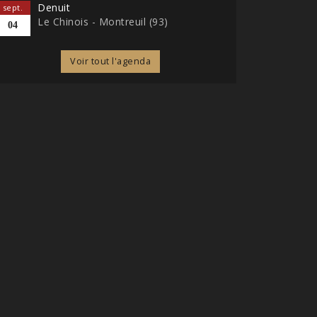
Denuit
sept.
Le Chinois - Montreuil (93)
04
Voir tout l'agenda