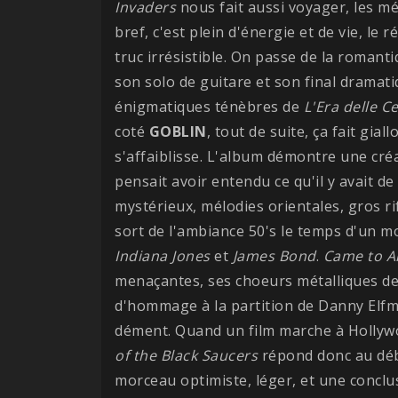
Invaders
nous fait aussi voyager, les mé
bref, c'est plein d'énergie et de vie, le
truc irrésistible. On passe de la romant
son solo de guitare et son final dramat
énigmatiques ténèbres de
L'Era delle C
coté
GOBLIN
, tout de suite, ça fait gial
s'affaiblisse. L'album démontre une créat
pensait avoir entendu ce qu'il y avait de
mystérieux, mélodies orientales, gros ri
sort de l'ambiance 50's le temps d'un
Indiana Jones
et
James Bond
.
Came to An
menaçantes, ses choeurs métalliques de
d'hommage à la partition de Danny Elf
dément. Quand un film marche à Hollywo
of the Black Saucers
répond donc au déb
morceau optimiste, léger, et une conclu