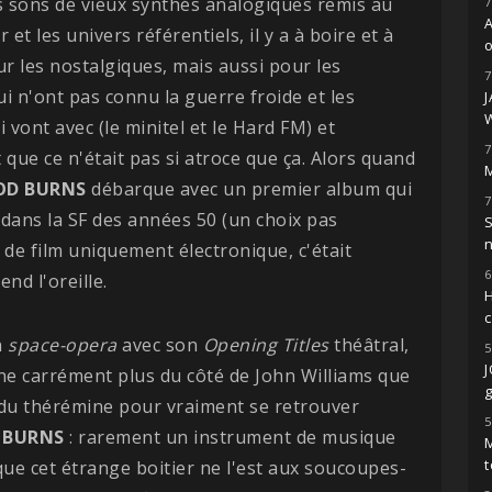
s sons de vieux synthés analogiques remis au
7
 et les univers référentiels, il y a à boire et à
o
 les nostalgiques, mais aussi pour les
7
i n'ont pas connu la guerre froide et les
 vont avec (le minitel et le Hard FM) et
7
 que ce n'était pas si atroce que ça. Alors quand
M
D BURNS
débarque avec un premier album qui
7
dans la SF des années 50 (un choix pas
S
 de film uniquement électronique, c'était
6
nd l'oreille.
H
n
space-opera
avec son
Opening
Titles
théâtral,
5
ne carrément plus du côté de John Williams que
g
on du thérémine pour vraiment se retrouver
5
BURNS
: rarement un instrument de musique
M
que cet étrange boitier ne l'est aux soucoupes-
t