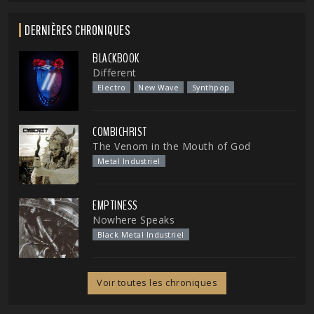
DERNIÈRES CHRONIQUES
BLACKBOOK
Different
Electro
New Wave
Synthpop
COMBICHRIST
The Venom in the Mouth of God
Metal Industriel
EMPTINESS
Nowhere Speaks
Black Metal Industriel
Voir toutes les chroniques