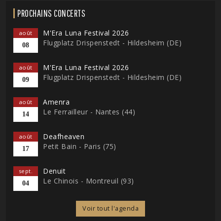
PROCHAINS CONCERTS
M'Era Luna Festival 2026
août
Flugplatz Drispenstedt - Hildesheim (DE)
08
M'Era Luna Festival 2026
août
Flugplatz Drispenstedt - Hildesheim (DE)
09
Amenra
août
Le Ferrailleur - Nantes (44)
14
Deafheaven
août
Petit Bain - Paris (75)
17
Denuit
sept.
Le Chinois - Montreuil (93)
04
Voir tout l'agenda