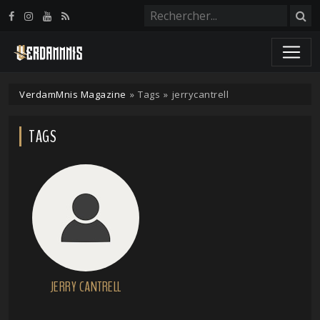
Panneau de gestion des cookies
VerdamMnis Magazine
»
Tags
»
jerrycantrell
TAGS
JERRY CANTRELL