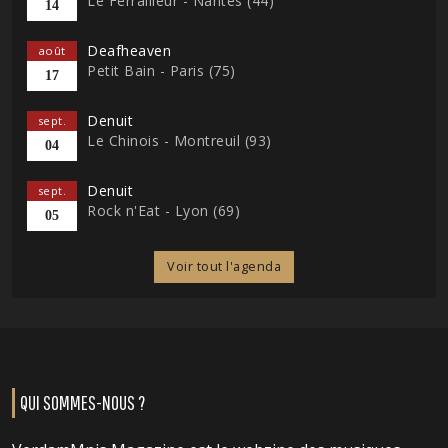
Le Ferrailleur - Nantes (44)
14
Deafheaven
août
Petit Bain - Paris (75)
17
Denuit
sept.
Le Chinois - Montreuil (93)
04
Denuit
sept.
Rock n'Eat - Lyon (69)
05
Voir tout l'agenda
QUI SOMMES-NOUS ?