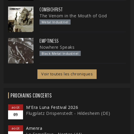
COMBICHRIST
The Venom in the Mouth of God
Metal Industriel
EMPTINESS
Nowhere Speaks
Black Metal Industriel
Voir toutes les chroniques
PROCHAINS CONCERTS
M'Era Luna Festival 2026
août
Flugplatz Drispenstedt - Hildesheim (DE)
09
Amenra
août