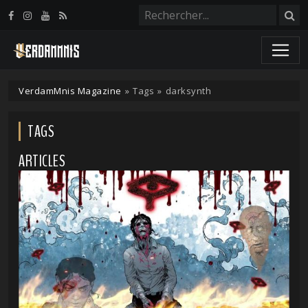
Panneau de gestion des cookies
VerdamMnis Magazine
»
Tags
»
darksynth
TAGS
ARTICLES