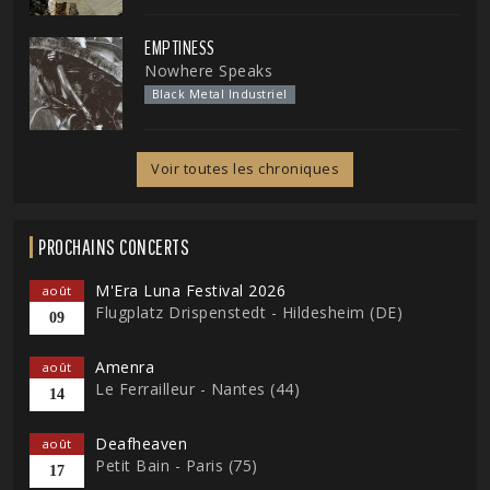
EMPTINESS
Nowhere Speaks
Black Metal Industriel
Voir toutes les chroniques
PROCHAINS CONCERTS
M'Era Luna Festival 2026
août
Flugplatz Drispenstedt - Hildesheim (DE)
09
Amenra
août
Le Ferrailleur - Nantes (44)
14
Deafheaven
août
Petit Bain - Paris (75)
17