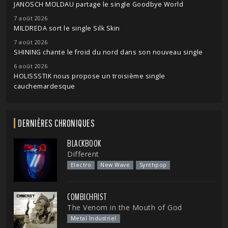
JANOSCH MOLDAU partage le single Goodbye World
7 août 2026
MILDREDA sort le single Silk Skin
7 août 2026
SHINING chante le froid du nord dans son nouveau single
6 août 2026
HOLISSSTIK nous propose un troisième single
cauchemardesque
DERNIÈRES CHRONIQUES
BLACKBOOK
Different
Electro
New Wave
Synthpop
COMBICHRIST
The Venom in the Mouth of God
Metal Industriel