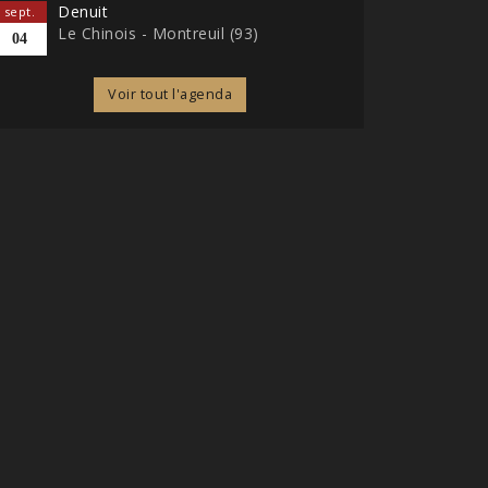
Denuit
sept.
Le Chinois - Montreuil (93)
04
Voir tout l'agenda