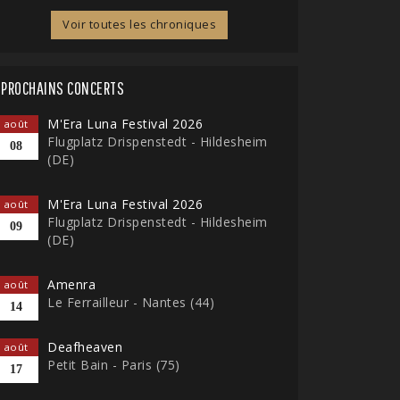
Voir toutes les chroniques
PROCHAINS CONCERTS
M'Era Luna Festival 2026
août
Flugplatz Drispenstedt - Hildesheim
08
(DE)
M'Era Luna Festival 2026
août
Flugplatz Drispenstedt - Hildesheim
09
(DE)
Amenra
août
Le Ferrailleur - Nantes (44)
14
Deafheaven
août
Petit Bain - Paris (75)
17