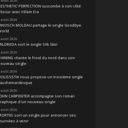
 août 2026
AESTHETIC PERFECTION succombe à son côté
bscur avec Villain Era
 août 2026
JANOSCH MOLDAU partage le single Goodbye
World
 août 2026
ILDREDA sort le single Silk Skin
 août 2026
HINING chante le froid du nord dans son
nouveau single
 août 2026
OLISSSTIK nous propose un troisième single
cauchemardesque
 août 2026
JOHN CARPENTER accompagne son roman
raphique d'un nouveau single
 août 2026
ORTIIS sort un single pour annoncer ses
ournées à venir