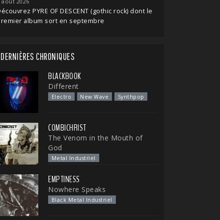
 août 2026
écouvrez PYRE OF DESCENT (gothic rock) dont le
premier album sort en septembre
DERNIÈRES CHRONIQUES
BLACKBOOK
Different
Electro
New Wave
Synthpop
COMBICHRIST
The Venom in the Mouth of
God
Metal Industriel
EMPTINESS
Nowhere Speaks
Black Metal Industriel