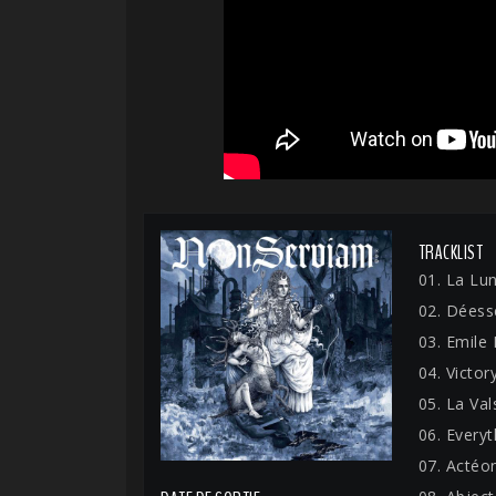
TRACKLIST
01. La Lu
02. Déess
03. Emile
04. Victor
05. La Va
06. Every
07. Actéo