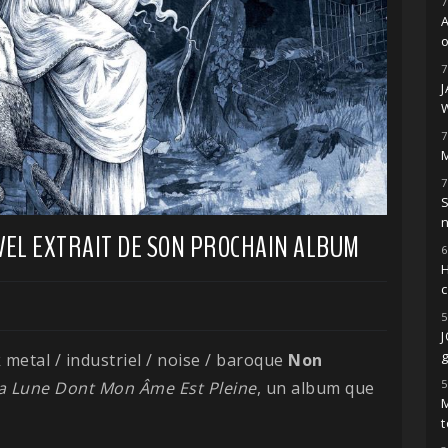
7
o
7
7
M
7
S
EL EXTRAIT DE SON PROCHAIN ALBUM
6
H
5
g
ck metal / industriel / noise / baroque
Non
5
a Lune Dont Mon Âme Est Pleine
, un album que
M
t