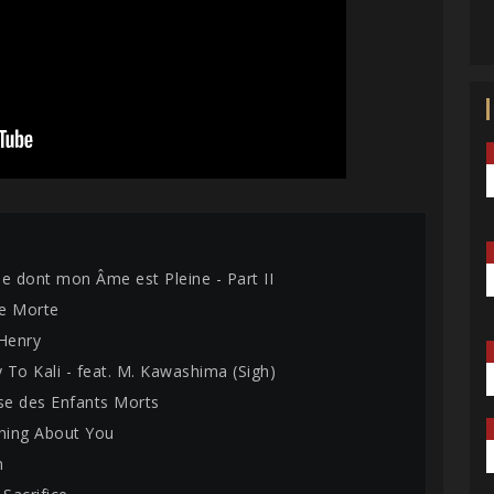
ne dont mon Âme est Pleine - Part II
e Morte
 Henry
y To Kali - feat. M. Kawashima (Sigh)
lse des Enfants Morts
thing About You
n