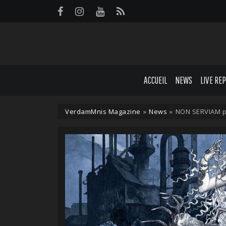
Panneau de gestion des cookies
ACCUEIL
NEWS
LIVE RE
VerdamMnis Magazine
»
News
»
NON SERVIAM pa