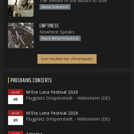
The Venom in the Mouth of God
Metal Industriel
EMPTINESS
Nowhere Speaks
Black Metal Industriel
Voir toutes les chroniques
PROCHAINS CONCERTS
M'Era Luna Festival 2026
août
Flugplatz Drispenstedt - Hildesheim (DE)
08
M'Era Luna Festival 2026
août
Flugplatz Drispenstedt - Hildesheim (DE)
09
Amenra
août