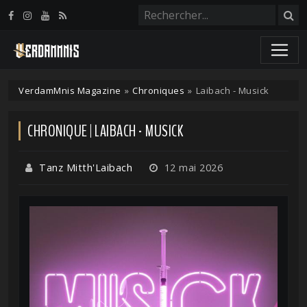
Panneau de gestion des cookies
VerdamMnis Magazine
»
Chroniques
»
Laibach - Musick
CHRONIQUE | LAIBACH - MUSICK
Tanz Mitth'Laibach
12 mai 2026