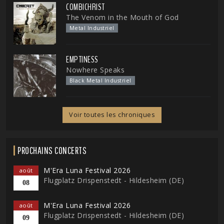
COMBICHRIST
The Venom in the Mouth of God
Metal Industriel
EMPTINESS
Nowhere Speaks
Black Metal Industriel
Voir toutes les chroniques
PROCHAINS CONCERTS
M'Era Luna Festival 2026
août
Flugplatz Drispenstedt - Hildesheim (DE)
08
M'Era Luna Festival 2026
août
Flugplatz Drispenstedt - Hildesheim (DE)
09