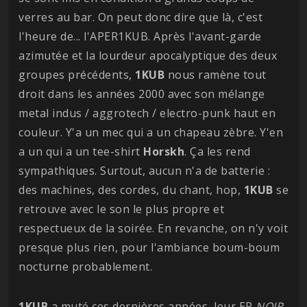
verres au bar. On peut donc dire que là, c'est
l'heure de... l'APER1KUB. Après l'avant-garde
azimutée et la lourdeur apocalyptique des deux
groupes précédents,
1KUB
nous ramène tout
droit dans les années 2000 avec son mélange
metal indus / aggrotech / electro-punk haut en
couleur. Y'a un mec qui a un chapeau zèbre. Y'en
a un qui a un tee-shirt
Horskh
. Ça les rend
sympathiques. Surtout, aucun n'a de batterie :
des machines, des cordes, du chant, hop,
1KUB
se
retrouve avec le son le plus propre et
respectueux de la soirée. En revanche, on n'y voit
presque plus rien, pour l'ambiance boum-boum
nocturne probablement.
1KUB
a muté ces dernières années, leur EP
NOIR