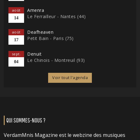
Amenra
août
Le Ferrailleur - Nantes (44)
14
Deafheaven
août
Petit Bain - Paris (75)
17
Denuit
sept.
Le Chinois - Montreuil (93)
04
Voir tout l'agenda
QUI SOMMES-NOUS ?
VerdamMnis Magazine est le webzine des musiques