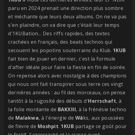
paru en 2024 prenait une direction plus sombre
et méchante que leurs deux albums. On ne va pas
s'en plaindre, on va dire que c'était leur temps
d'1KUBation... Des riffs rapides, des textes
crachées en français, des beats technos qui
secouent les popotins souterrains du Klub.
1KUB
fait bien de jouer en dernier, c'est la formule
d'after idéale pour faire la fiesta en fin de soirée.
On repense alors avec nostalgie à des champions
qui nous ont fait transpirer sous terre ces vingt
dernières années : au fil des morceaux, on pense
tantôt à la rugosité des débuts d'
Herrschaft
, à
la folie mordante de
BAKXIII
, à la frénésie techno
de
Malakwa
, à l'énergie de
Wä
ks, aux poussées
de fièvre de
Moshpit
.
1KUB
partage ce goût pour
le festif, l'agressivité et la crasse punk.