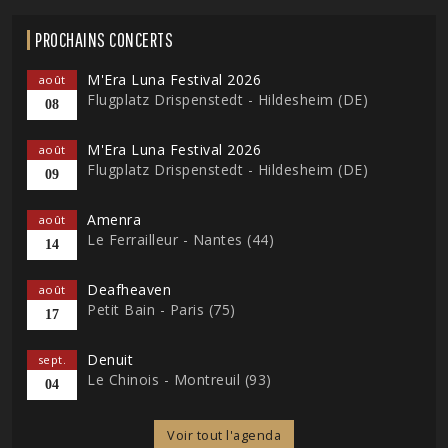
PROCHAINS CONCERTS
M'Era Luna Festival 2026
août
Flugplatz Drispenstedt - Hildesheim (DE)
08
M'Era Luna Festival 2026
août
Flugplatz Drispenstedt - Hildesheim (DE)
09
Amenra
août
Le Ferrailleur - Nantes (44)
14
Deafheaven
août
Petit Bain - Paris (75)
17
Denuit
sept.
Le Chinois - Montreuil (93)
04
Voir tout l'agenda