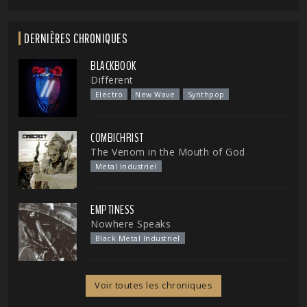
DERNIÈRES CHRONIQUES
BLACKBOOK
Different
Electro
New Wave
Synthpop
COMBICHRIST
The Venom in the Mouth of God
Metal Industriel
EMPTINESS
Nowhere Speaks
Black Metal Industriel
Voir toutes les chroniques