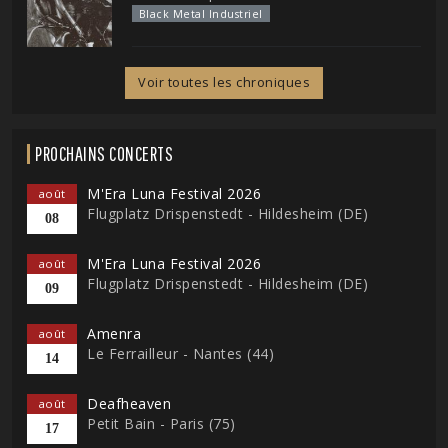
Black Metal Industriel
Voir toutes les chroniques
PROCHAINS CONCERTS
M'Era Luna Festival 2026
août
Flugplatz Drispenstedt - Hildesheim (DE)
08
M'Era Luna Festival 2026
août
Flugplatz Drispenstedt - Hildesheim (DE)
09
Amenra
août
Le Ferrailleur - Nantes (44)
14
Deafheaven
août
Petit Bain - Paris (75)
17