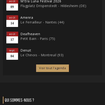
M'Era Luna Festival 2026
août
Flugplatz Drispenstedt - Hildesheim (DE)
09
Amenra
août
Le Ferrailleur - Nantes (44)
14
Deafheaven
août
Petit Bain - Paris (75)
17
Denuit
sept.
Le Chinois - Montreuil (93)
04
Voir tout l'agenda
QUI SOMMES-NOUS ?