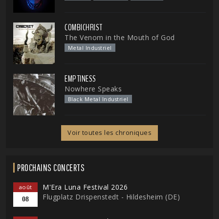
COMBICHRIST
The Venom in the Mouth of God
Metal Industriel
EMPTINESS
Nowhere Speaks
Black Metal Industriel
Voir toutes les chroniques
PROCHAINS CONCERTS
M'Era Luna Festival 2026
août
Flugplatz Drispenstedt - Hildesheim (DE)
08