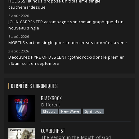
HOLISSSTIK nous propose un troisième single
cauchemardesque
5 août 2026
JOHN CARPENTER accompagne son roman graphique d'un
nouveau single
5 août 2026
MORTIIS sort un single pour annoncer ses tournées à venir
3 août 2026
Découvrez PYRE OF DESCENT (gothic rock) dont le premier
album sort en septembre
DERNIÈRES CHRONIQUES
BLACKBOOK
Different
Electro
New Wave
Synthpop
COMBICHRIST
The Venom in the Mouth of God