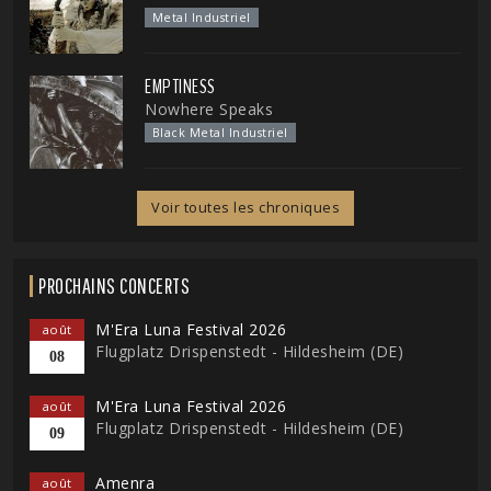
Metal Industriel
EMPTINESS
Nowhere Speaks
Black Metal Industriel
Voir toutes les chroniques
PROCHAINS CONCERTS
M'Era Luna Festival 2026
août
Flugplatz Drispenstedt - Hildesheim (DE)
08
M'Era Luna Festival 2026
août
Flugplatz Drispenstedt - Hildesheim (DE)
09
Amenra
août