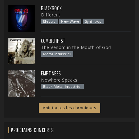
BLACKBOOK
Different
Electro
New Wave
Synthpop
COMBICHRIST
The Venom in the Mouth of God
Metal Industriel
EMPTINESS
Nowhere Speaks
Black Metal Industriel
Voir toutes les chroniques
PROCHAINS CONCERTS