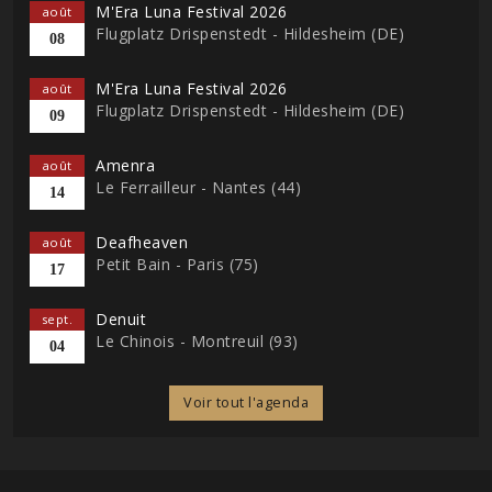
M'Era Luna Festival 2026
août
Flugplatz Drispenstedt - Hildesheim (DE)
08
M'Era Luna Festival 2026
août
Flugplatz Drispenstedt - Hildesheim (DE)
09
Amenra
août
Le Ferrailleur - Nantes (44)
14
Deafheaven
août
Petit Bain - Paris (75)
17
Denuit
sept.
Le Chinois - Montreuil (93)
04
Voir tout l'agenda