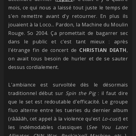
mois, ce qui nous a laissé tout juste le temps de
s'en remettre avant d'y retourner. En plus ils
jouaient à la Loco... Pardon, la Machine du Moulin
Rouge. So 2004. Ça promettait de bagarrer sec
dans le public et c'est tant mieux : après
l'étrange fin de concert de
CHRISTIAN
DEATH
,
on avait tous besoin de hurler et de se sauter
dessus cordialement.
L'ambiance est survoltée dès le désormais
traditionnel début sur
Spin the Pig
: il faut dire
que le set est redoutable d'efficacité. Le groupe
fluo alterne entre les tueries du dernier album
(rââââh, cet appel à la violence qu'est
Lo-cust
) et
les indémodables classiques (
See You Later
Alligator
,
CNN War
,
Rock'n'roll Machine
, etc...),