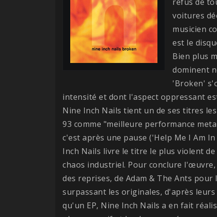
refus de tou
voitures dé
musicien c
est le disq
Bien plus m
dominent ne
'Broken' s'
intensité et dont l'aspect oppressant es
Nine Inch Nails tient un de ses titres l
93 comme "meilleure performance metal"
c'est après une pause ('Help Me I Am In 
Inch Nails livre le titre le plus violent d
chaos industriel. Pour conclure l'œuvre
des reprises, de Adam & The Ants pour l
surpassant les originales, d'après leurs 
qu'un EP, Nine Inch Nails a en fait réal