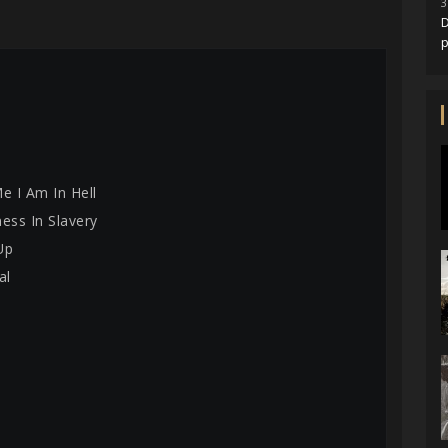
3
D
e I Am In Hell
ess In Slavery
Up
al