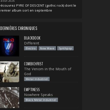
 août 2026
écouvrez PYRE OF DESCENT (gothic rock) dont le
premier album sort en septembre
DERNIÈRES CHRONIQUES
BLACKBOOK
Different
Electro
New Wave
Synthpop
COMBICHRIST
The Venom in the Mouth of
God
Metal Industriel
EMPTINESS
Nowhere Speaks
Black Metal Industriel