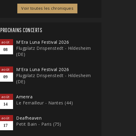
Voir toutes les chroniques
PROCHAINS CONCERTS
M'Era Luna Festival 2026
août
Flugplatz Drispenstedt - Hildesheim
08
(DE)
M'Era Luna Festival 2026
août
Flugplatz Drispenstedt - Hildesheim
09
(DE)
Amenra
août
Le Ferrailleur - Nantes (44)
14
Deafheaven
août
Petit Bain - Paris (75)
17