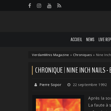
Panneau de gestion des cookies
ACCUEIL
NEWS
LIVE RE
VerdamMnis Magazine
»
Chroniques
»
Nine Inch
CHRONIQUE | NINE INCH NAILS -
Pierre Sopor
22 septembre 1992
Après la so
La faute à 