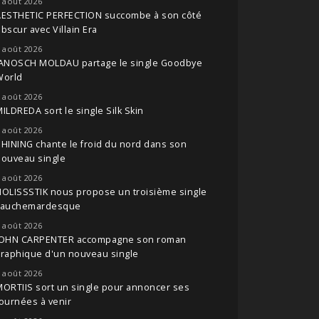
 août 2026
AESTHETIC PERFECTION succombe à son côté
bscur avec Villain Era
 août 2026
JANOSCH MOLDAU partage le single Goodbye
World
 août 2026
ILDREDA sort le single Silk Skin
 août 2026
HINING chante le froid du nord dans son
nouveau single
 août 2026
OLISSSTIK nous propose un troisième single
cauchemardesque
 août 2026
JOHN CARPENTER accompagne son roman
raphique d'un nouveau single
 août 2026
ORTIIS sort un single pour annoncer ses
ournées à venir