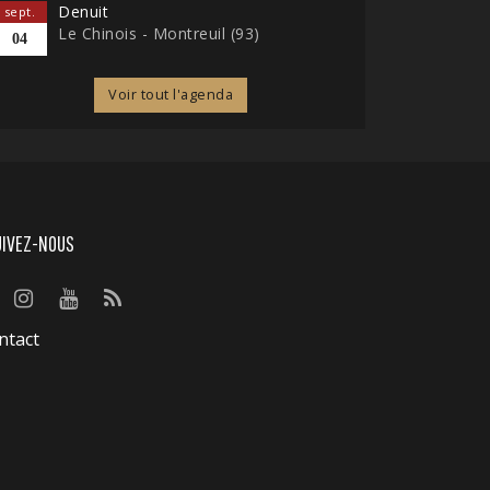
Denuit
sept.
Le Chinois - Montreuil (93)
04
Voir tout l'agenda
UIVEZ-NOUS
ntact