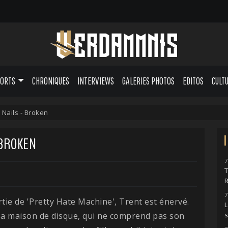
PORTS
CHRONIQUES
INTERVIEWS
GALERIES PHOTOS
EDITOS
CULT
 Nails - Broken
 BROKEN
7
7
rtie de 'Pretty Hate Machine', Trent est énervé.
L
sa maison de disque, qui ne comprend pas son