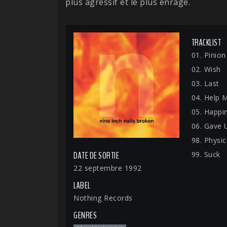
plus agressif et le plus enragé.
TRACKLIST
01. Pinion
02. Wish
03. Last
04. Help M
05. Happin
06. Gave 
98. Physic
99. Suck
DATE DE SORTIE
22 septembre 1992
LABEL
Nothing Records
GENRES