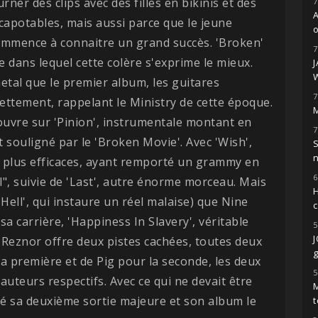
rner des clips avec des filles en bikinis et des
7
capotables, mais aussi parce que le jeune
o
ommence à connaitre un grand succès. 'Broken'
7
ue dans lequel cette colère s'exprime le mieux.
etal que le premier album, les guitares
7
ttement, rappelant le Ministry de cette époque.
M
ouvre sur 'Pinion', instrumentale montant en
7
t souligné par le 'Broken Movie'. Avec 'Wish',
S
es plus efficaces, ayant remporté un grammy en
6
, suivie de 'Last', autre énorme morceau. Mais
H
Hell', qui instaure un réel malaise) que Nine
e sa carrière, 'Happiness In Slavery', véritable
5
, Reznor offre deux pistes cachées, toutes deux
g
a première et de Pig pour la seconde, les deux
5
auteurs respectifs. Avec ce qui ne devait être
M
isé sa deuxième sortie majeure et son album le
t