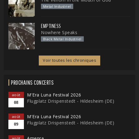
Metal Industriel
EMPTINESS
Nowhere Speaks
Black Metal Industriel
Voir toutes les chroniques
PROCHAINS CONCERTS
M'Era Luna Festival 2026
août
Flugplatz Drispenstedt - Hildesheim (DE)
08
M'Era Luna Festival 2026
août
Flugplatz Drispenstedt - Hildesheim (DE)
09
Amenra
août