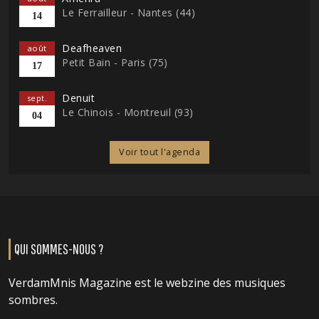
Le Ferrailleur - Nantes (44)
14
Deafheaven
août
Petit Bain - Paris (75)
17
Denuit
sept.
Le Chinois - Montreuil (93)
04
Voir tout l'agenda
QUI SOMMES-NOUS ?
VerdamMnis Magazine est le webzine des musiques
sombres.