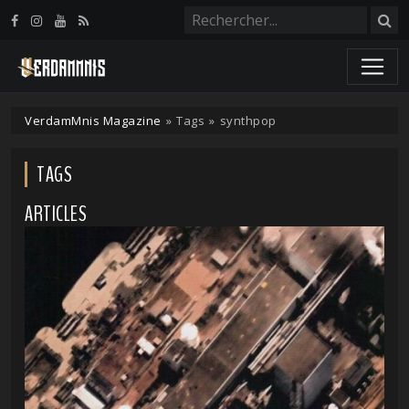
Panneau de gestion des cookies
VerdamMnis Magazine
»
Tags
»
synthpop
TAGS
ARTICLES