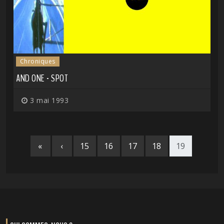
Chroniques
AND ONE - SPOT
3 mai 1993
«
‹
15
16
17
18
19