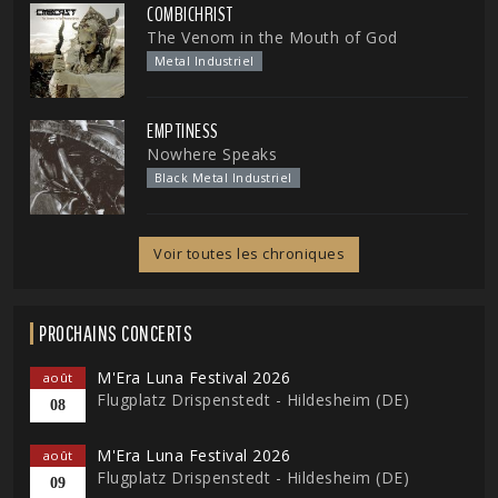
COMBICHRIST
The Venom in the Mouth of God
Metal Industriel
EMPTINESS
Nowhere Speaks
Black Metal Industriel
Voir toutes les chroniques
PROCHAINS CONCERTS
M'Era Luna Festival 2026
août
Flugplatz Drispenstedt - Hildesheim (DE)
08
M'Era Luna Festival 2026
août
Flugplatz Drispenstedt - Hildesheim (DE)
09