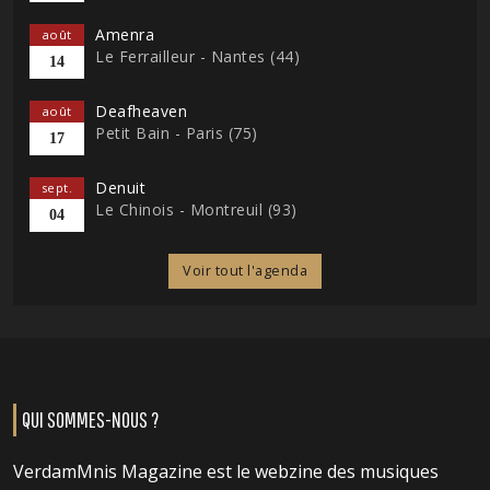
Amenra
août
Le Ferrailleur - Nantes (44)
14
Deafheaven
août
Petit Bain - Paris (75)
17
Denuit
sept.
Le Chinois - Montreuil (93)
04
Voir tout l'agenda
QUI SOMMES-NOUS ?
VerdamMnis Magazine est le webzine des musiques