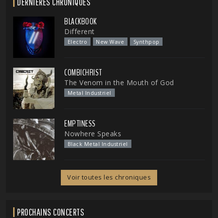
DERNIÈRES CHRONIQUES
BLACKBOOK
Different
Electro
New Wave
Synthpop
COMBICHRIST
The Venom in the Mouth of God
Metal Industriel
EMPTINESS
Nowhere Speaks
Black Metal Industriel
Voir toutes les chroniques
PROCHAINS CONCERTS