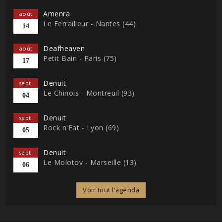
Amenra
août
Le Ferrailleur - Nantes (44)
14
Deafheaven
août
Petit Bain - Paris (75)
17
Denuit
sept.
Le Chinois - Montreuil (93)
04
Denuit
sept.
Rock n'Eat - Lyon (69)
05
Denuit
sept.
Le Molotov - Marseille (13)
06
Voir tout l'agenda